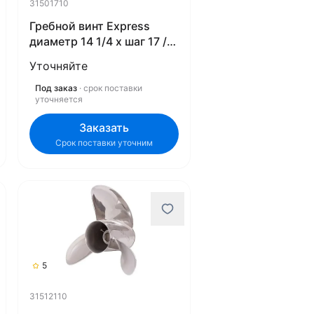
31501710
Гребной винт Express
диаметр 14 1/4 х шаг 17 /
PA-1417 31501710
Уточняйте
Под заказ
· срок поставки
уточняется
Заказать
Срок поставки уточним
5
31512110