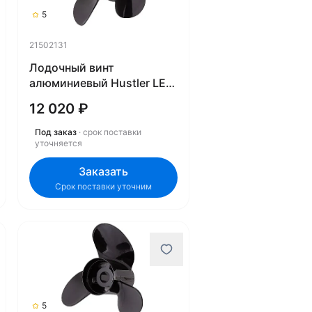
5
21502131
Лодочный винт
алюминиевый Hustler LE-
1421-4 21502131
12 020 ₽
Под заказ
· срок поставки
уточняется
Заказать
Срок поставки уточним
5