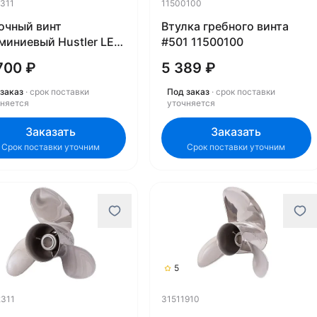
311
11500100
очный винт
Втулка гребного винта
миниевый Hustler LE-
#501 11500100
3 21502311
700 ₽
5 389 ₽
заказ
· срок поставки
Под заказ
· срок поставки
чняется
уточняется
Заказать
Заказать
Срок поставки уточним
Срок поставки уточним
5
311
31511910