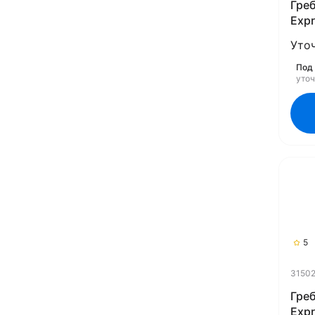
Гре
Expr
Уто
Под 
уто
5
31502
Гре
Expr