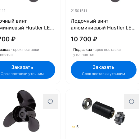
111
21501511
очный винт
Лодочный винт
миниевый Hustler LE-
алюминиевый Hustler LE-
 21502111
1515 21501511
700 ₽
10 700 ₽
заказ
· срок поставки
Под заказ
· срок поставки
чняется
уточняется
Заказать
Заказать
Срок поставки уточним
Срок поставки уточним
5