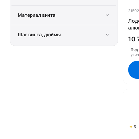
21502
Материал винта
Лод
алю
1421
Шаг винта, дюймы
10 
Под 
уто
5