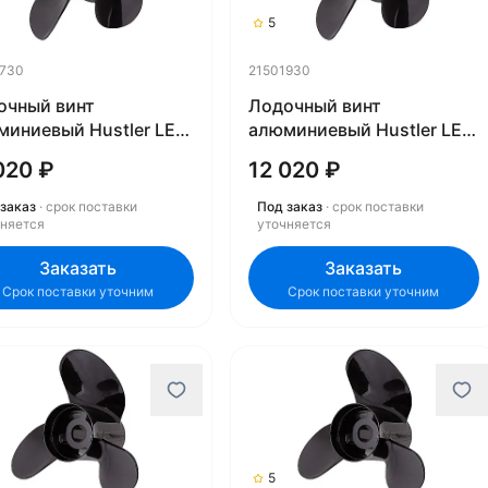
5
1730
21501930
очный винт
Лодочный винт
миниевый Hustler LE-
алюминиевый Hustler LE-
-4 21501730
1419-4 21501930
020 ₽
12 020 ₽
заказ
· срок поставки
Под заказ
· срок поставки
чняется
уточняется
Заказать
Заказать
Срок поставки уточним
Срок поставки уточним
5