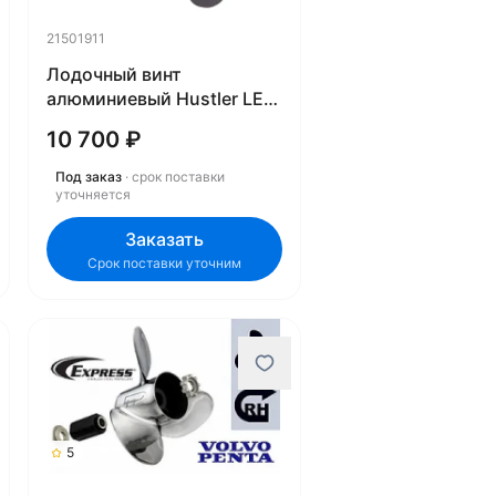
21501911
Лодочный винт
алюминиевый Hustler LE-
1419 21501911
10 700 ₽
Под заказ
· срок поставки
уточняется
Заказать
Срок поставки уточним
5