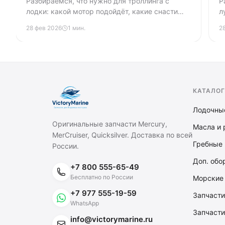
Разбираемся, что нужно для троллинга с
Р
лодки: какой мотор подойдёт, какие снасти
л
взять, зачем нужен даунриггер и эхолот.
Б
28 фев 2026
1 мин.
2
Практические советы для тех, кто только
ц
начинает ловить на дорожку.
КАТАЛОГ
Лодочны
Оригинальные запчасти Mercury,
Масла и 
MerCruiser, Quicksilver. Доставка по всей
Гребные 
России.
Доп. обо
+7 800 555-65-49
Бесплатно по России
Морские
+7 977 555-19-59
Запчасти
WhatsApp
Запчасти
info@victorymarine.ru