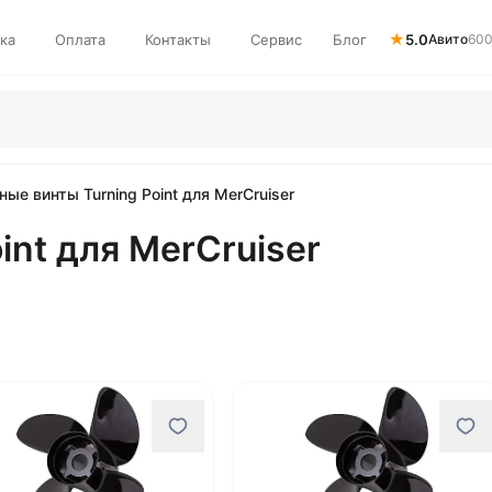
★
ка
Оплата
Контакты
Сервис
Блог
5.0
Авито
600
ные винты Turning Point для MerCruiser
int для MerCruiser