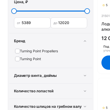
Цена, ₽
5
2150
от
до
Лод
алю
1417
12 
Бренд
Под 
уто
Turning Point Propellers
Turning Point
Диаметр винта, дюймы
Количество лопастей
Количество шлицов на гребном валу
5