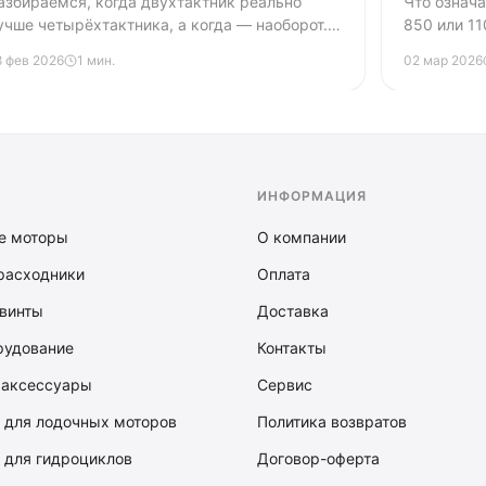
азбираемся, когда двухтактник реально
Что означа
учше четырёхтактника, а когда — наоборот.
850 или 11
ез маркетинговой воды, с конкретными
прочность,
8 фев 2026
1 мин.
02 мар 2026
ифрами по расходу, весу и обслуживанию.
мифы и по
плотность 
ИНФОРМАЦИЯ
е моторы
О компании
расходники
Оплата
винты
Доставка
рудование
Контакты
 аксессуары
Сервис
 для лодочных моторов
Политика возвратов
 для гидроциклов
Договор-оферта