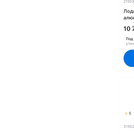
21502
Лод
алю
142
10 
Под 
уто
5
31502