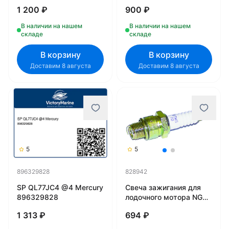
2.5-25 л.с 803507
bp8h-n (QUICKSILVER)
1 200 ₽
900 ₽
В наличии на нашем
В наличии на нашем
складе
складе
В корзину
В корзину
Доставим 8 августа
Доставим 8 августа
5
5
896329828
828942
SP QL77JC4 @4 Mercury
Свеча зажигания для
896329828
лодочного мотора NGK,
BR7HS-10 828942
1 313 ₽
694 ₽