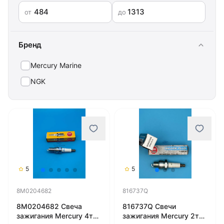
от
до
Бренд
Mercury Marine
NGK
5
5
8M0204682
816737Q
8M0204682 Свеча
816737Q Свечи
зажигания Mercury 4т
зажигания Mercury 2т