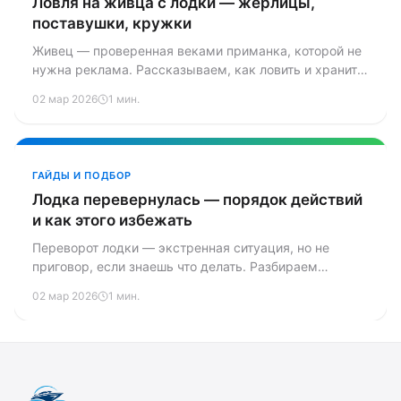
Ловля на живца с лодки — жерлицы,
поставушки, кружки
Живец — проверенная веками приманка, которой не
нужна реклама. Рассказываем, как ловить и хранить
живца, ставить жерлицы, поставушки и кружки с
02 мар 2026
1 мин.
лодки — и не нарушить закон.
ГАЙДЫ И ПОДБОР
Лодка перевернулась — порядок действий
и как этого избежать
Переворот лодки — экстренная ситуация, но не
приговор, если знаешь что делать. Разбираем
пошаговый алгоритм действий, способы подачи
02 мар 2026
1 мин.
сигнала и главное — как не допустить
опрокидывания.