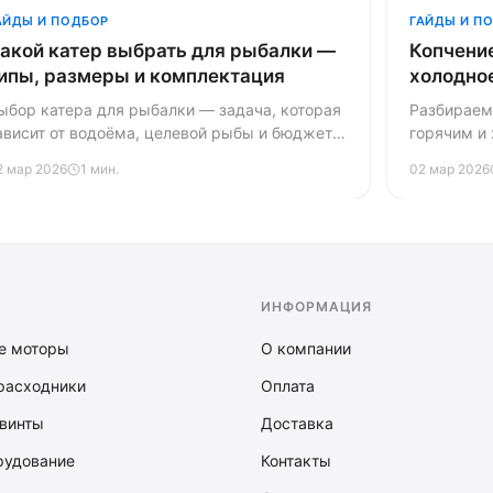
АЙДЫ И ПОДБОР
ГАЙДЫ И П
акой катер выбрать для рыбалки —
Копчени
ипы, размеры и комплектация
холодное
древеси
ыбор катера для рыбалки — задача, которая
Разбираем
ависит от водоёма, целевой рыбы и бюджета.
горячим и
азбираем типы корпусов, оптимальные
выбор щеп
2 мар 2026
1 мин.
02 мар 2026
азмеры, мощность мотора и обязательное
опыта.
снащение рыболовного катера.
ИНФОРМАЦИЯ
е моторы
О компании
расходники
Оплата
винты
Доставка
рудование
Контакты