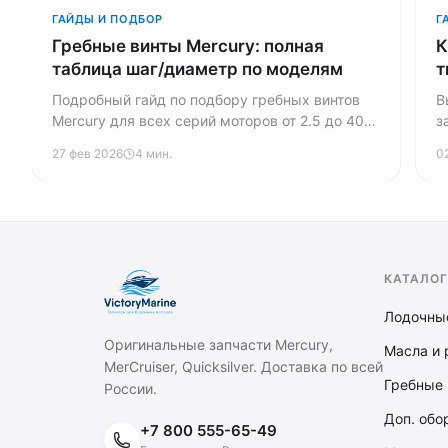
ГАЙДЫ И ПОДБОР
Г
Гребные винты Mercury: полная
К
таблица шаг/диаметр по моделям
т
Подробный гайд по подбору гребных винтов
В
Mercury для всех серий моторов от 2.5 до 400
з
л.с. Таблицы шаг/диаметр, сравнение
Р
27 фев 2026
4 мин.
0
материалов, количества лопастей и правило
р
5500 RPM для точного подбора.
о
КАТАЛОГ
Лодочны
Оригинальные запчасти Mercury,
Масла и 
MerCruiser, Quicksilver. Доставка по всей
Гребные 
России.
Доп. обо
+7 800 555-65-49