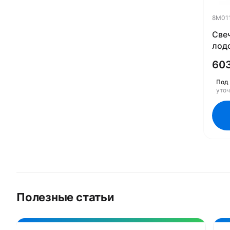
8M01
Све
лод
Mer
60
Под 
уто
Полезные статьи