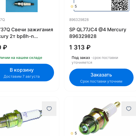
5
37Q
896329828
737Q Свечи зажигания
SP QL77JC4 @4 Mercury
ury 2т bp8h-n
896329828
ICKSILVER)
0 ₽
1 313 ₽
личии на нашем складе
Под заказ
· срок поставки
уточняется
В корзину
Заказать
Доставим 7 августа
Срок поставки уточним
5