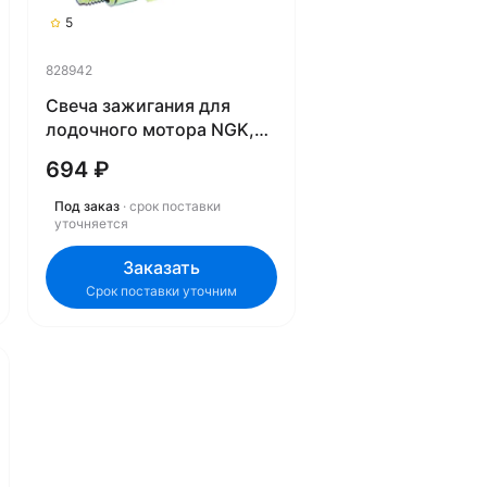
5
828942
Свеча зажигания для
лодочного мотора NGK,
BR7HS-10 828942
694 ₽
Под заказ
· срок поставки
уточняется
Заказать
Срок поставки уточним