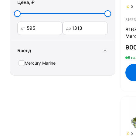
Цена, ₽
5
8167
от
до
816
Merc
(QU
90
Бренд
В на
Mercury Marine
5