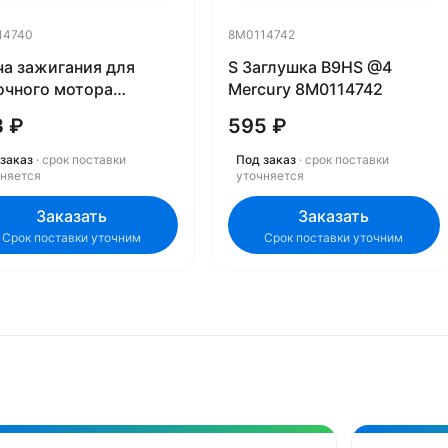
14740
8M0114742
ча зажигания для
S Заглушка B9HS @4
очного мотора
Mercury 8M0114742
cury 8M0114740
3 ₽
595 ₽
заказ
· срок поставки
Под заказ
· срок поставки
чняется
уточняется
Заказать
Заказать
Срок поставки уточним
Срок поставки уточним