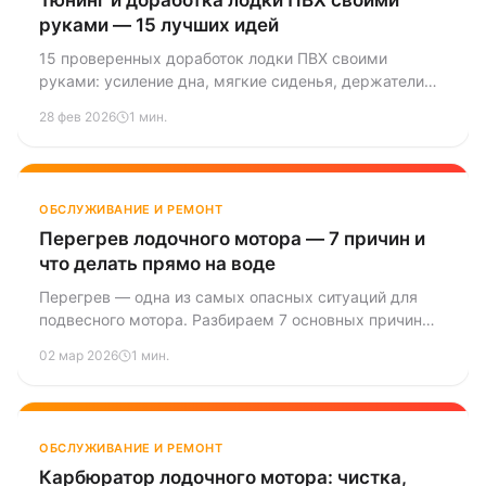
Тюнинг и доработка лодки ПВХ своими
руками — 15 лучших идей
15 проверенных доработок лодки ПВХ своими
руками: усиление дна, мягкие сиденья, держатели
удилищ, якорная система, подсветка и другие
28 фев 2026
1 мин.
полезные идеи с ценами и инструкциями.
ОБСЛУЖИВАНИЕ И РЕМОНТ
Перегрев лодочного мотора — 7 причин и
что делать прямо на воде
Перегрев — одна из самых опасных ситуаций для
подвесного мотора. Разбираем 7 основных причин
перегрева и даём пошаговую инструкцию, что
02 мар 2026
1 мин.
делать, если температура полезла вверх прямо
посреди водоёма.
ОБСЛУЖИВАНИЕ И РЕМОНТ
Карбюратор лодочного мотора: чистка,