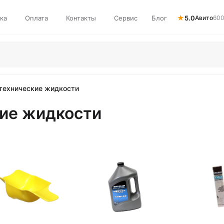
★
ка
Оплата
Контакты
Сервис
Блог
5.0
Авито
600
 технические жидкости
кие жидкости