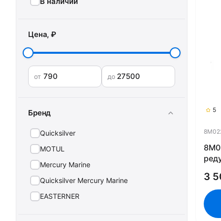
В наличии
Цена, ₽
от
до
5
Бренд
8M02
Quicksilver
8M0
MOTUL
реду
Mercury Marine
High
3 5
Gea
Quicksilver Mercury Marine
8M0
EASTERNER