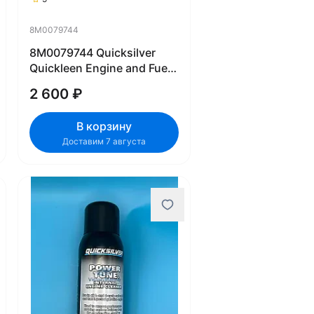
8M0079744
8M0079744 Quicksilver
Quickleen Engine and Fuel
System Cleaner 355ml
2 600 ₽
В корзину
Доставим 7 августа