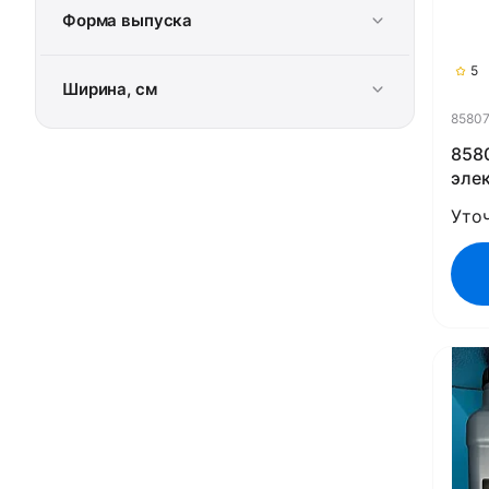
Форма выпуска
5
Ширина, см
8580
858
эле
гид
Уто
упр
Ver