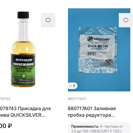
5
79743
880717A01
079743 Присадка для
880717A01 Заливная
лива QUICKSILVER
пробка редуктора
kare (на 454л)
Mercury (QUICKSILVER)
00 ₽
Применимость:
4-тактные от
2.5 до 150 / MERCURY F 135 /