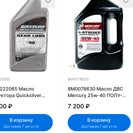
5
22065
8M0078630
222065 Масло
8M0078630 Масло ДВС
ктора Quicksilver
Mercury 25w-40 ПОЛУ-
 Performance SAE 90
СИНТЕТИЧЕСКОЕ
00 ₽
7 200 ₽
r Lube 858064Q01
8M0206956
219575
В корзину
В корзину
Доставим 7 августа
Доставим 7 августа