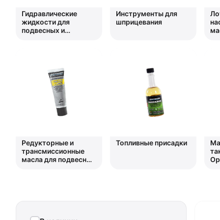
Гидравлические
Инструменты для
Ло
жидкости для
шприцевания
на
подвесных и
ма
стационарных
двигателей
Редукторные и
Топливные присадки
Ма
трансмиссионные
та
масла для подвесных
Op
и стационарных
двигателей