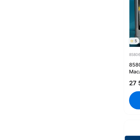
5
8580
858
Мас
Perf
27 