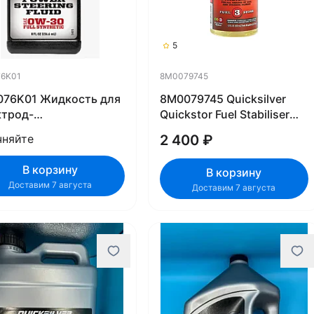
5
76K01
8M0079745
076K01 Жидкость для
8M0079745 Quicksilver
ктрод-
Quickstor Fuel Stabiliser
равлического
355 ml (QUICKSILVER)
чняйте
2 400 ₽
авления Mercury
ado SAE 0W30
В корзину
В корзину
Доставим 7 августа
Доставим 7 августа