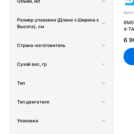
Объем, мл
8M00
Размер упаковки (Длина х Ширина х
8M0
Высота), см
4-Т
25w
6 9
MER
Страна-изготовитель
Сухой вес, гр
Тип
Тип двигателя
Упаковка