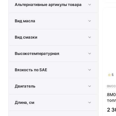
Альтернативные артикулы товара
Вид масла
Вид смазки
Высокотемпературная
Вязкость по SAE
5
Двигатель
8M00
8M0
топ
Длина, см
Quic
2 3