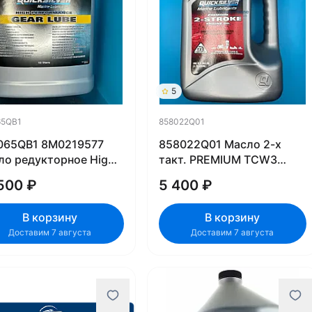
5
65QB1
858022Q01
065QB1 8M0219577
858022Q01 Масло 2-х
ло редукторное High
такт. PREMIUM TCW3
omance Gear Lube 10л
QUICKSILVER 3,78 л
500 ₽
5 400 ₽
В корзину
В корзину
Доставим 7 августа
Доставим 7 августа