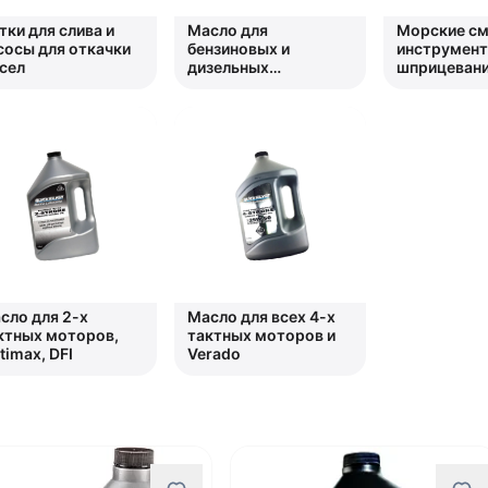
тки для слива и
Масло для
Морские см
сосы для откачки
бензиновых и
инструмент
сел
дизельных
шприцеван
стационарных
двигателей
Mercruiser
сло для 2-х
Масло для всех 4-х
ктных моторов,
тактных моторов и
timax, DFI
Verado