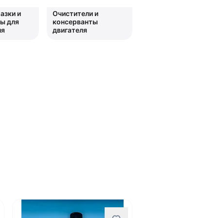
азки и
Очистители и
ы для
консерванты
ия
двигателя