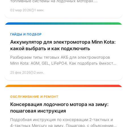
топливные системы на лодочных моторах.
Разбираем расход топлива, холодный запуск,
02 мар 2026
1 мин.
обслуживание и цену — и объясняем, почему Mercury
перевели все моторы на EFI.
ГАЙДЫ И ПОДБОР
Аккумулятор для электромотора Minn Kota:
какой выбрать и как подключить
Разбираем типы тяговых АКБ для электромоторов
Minn Kota: AGM, GEL, LiFePO4. Как подобрать ёмкость,
схемы подключения 12V/24V/36V, правильная
25 фев 2026
2 мин.
зарядка и хранение зимой.
ОБСЛУЖИВАНИЕ И РЕМОНТ
Консервация лодочного мотора на зиму:
пошаговая инструкция
Подробная инструкция по консервации 2-тактных и
4-тактных Mercury на зиму. Пошагово, с объяснением