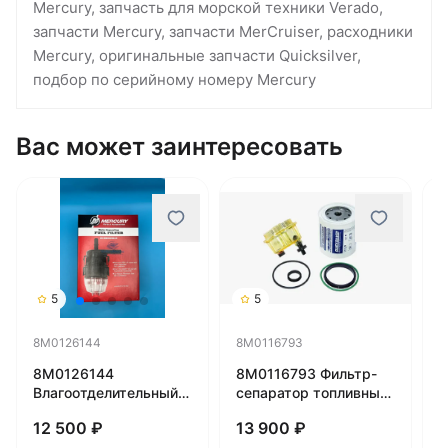
Mercury, запчасть для морской техники Verado,
запчасти Mercury, запчасти MerCruiser, расходники
Mercury, оригинальные запчасти Quicksilver,
подбор по серийному номеру Mercury
Вас может заинтересовать
5
5
8M0126144
8M0116793
8
8M0126144
8M0116793 Фильтр-
8
Влагоотделительный
сепаратор топливный
т
топливный фильтр
(10 мкм) MERCURY
M
12 500 ₽
13 900 ₽
8
Mercury V6/V8
(