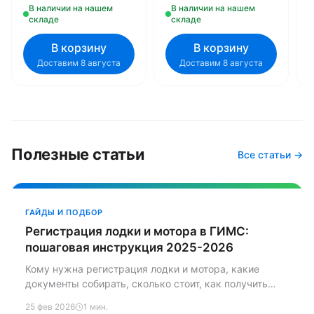
Q
В наличии на нашем
В наличии на нашем
складе
складе
В корзину
В корзину
Доставим 8 августа
Доставим 8 августа
Полезные статьи
Все статьи →
ГАЙДЫ И ПОДБОР
Регистрация лодки и мотора в ГИМС:
пошаговая инструкция 2025-2026
Кому нужна регистрация лодки и мотора, какие
документы собирать, сколько стоит, как получить
права на управление маломерным судном. Штрафы,
25 фев 2026
1 мин.
техосмотр и ответы на частые вопросы — всё в