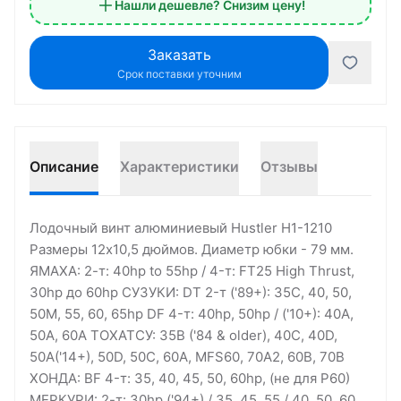
Нашли дешевле? Снизим цену!
Заказать
Срок поставки уточним
Описание
Характеристики
Отзывы
Лодочный винт алюминиевый Hustler H1-1210
Размеры 12х10,5 дюймов. Диаметр юбки - 79 мм.
ЯМАХА: 2-т: 40hp to 55hp / 4-т: FT25 High Thrust,
30hp до 60hp СУЗУКИ: DT 2-т ('89+): 35C, 40, 50,
50M, 55, 60, 65hp DF 4-т: 40hp, 50hp / ('10+): 40A,
50A, 60A ТОХАТСУ: 35B ('84 & older), 40C, 40D,
50A('14+), 50D, 50C, 60A, MFS60, 70A2, 60B, 70B
ХОНДА: BF 4-т: 35, 40, 45, 50, 60hp, (не для P60)
МЕРКУРИ: 2-т: 30hp ('94+) / 35, 45, 55 / 40, 50, 60