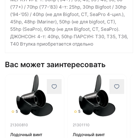
('77+) / 70hp ('77-'83) 4-т: 25hp, 30hp Bigfoot / 30hp
('94-'05) / 40hp (не для Bigfoot, CT, SeaPro 4-цил.),
45hp, 48hp (Mariner), 50hp (не для bigfoot, CT),
55hp (SeaPro), 60hp (не для Bigfoot, CT, SeaPro).
ДЖОНСОН: 4-т: 40hp, 50hp ПАРСУН: T30, T35, T36,
T40 Втулка приобретается отдельно
Вас может заинтересовать
5
5
21300810
21301110
2
Лодочный винт
Лодочный винт
Л