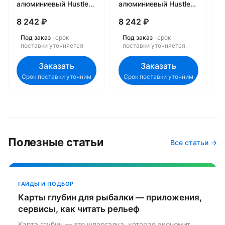
алюминиевый Hustler
алюминиевый Hustler
а
H1-1208 21300810
H1-1011 21301110
H
8 242 ₽
8 242 ₽
8
Под заказ
· срок
Под заказ
· срок
поставки уточняется
поставки уточняется
Заказать
Заказать
Срок поставки уточним
Срок поставки уточним
Полезные статьи
Все статьи →
ГАЙДЫ И ПОДБОР
Карты глубин для рыбалки — приложения,
сервисы, как читать рельеф
Карта глубин — это шпаргалка, которая экономит