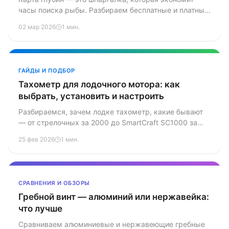
часы поиска рыбы. Разбираем бесплатные и платные
сервисы, учимся читать подводный рельеф и
02 мар 2026
1 мин.
находить перспективные точки ещё до выхода на
воду.
ГАЙДЫ И ПОДБОР
Тахометр для лодочного мотора: как
выбрать, установить и настроить
Разбираемся, зачем лодке тахометр, какие бывают
— от стрелочных за 2000 до SmartCraft SC1000 за
25000, как подключить и настроить импульсы под
25 фев 2026
1 мин.
свой мотор.
СРАВНЕНИЯ И ОБЗОРЫ
Гребной винт — алюминий или нержавейка:
что лучше
Сравниваем алюминиевые и нержавеющие гребные