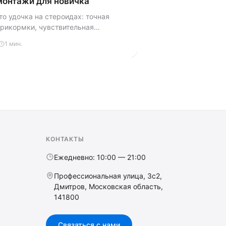
монтажи для новичка
о удочка на стероидах: точная
прикормки, чувствительная
и рыба от леща до карпа. Разбираем
1 мин.
нтажи и секреты для тех, кто хочет
КОНТАКТЫ
Ежедневно: 10:00 — 21:00
Профессиональная улица, 3с2,
Дмитров, Московская область,
141800
Связаться с нами