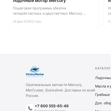
лодочный мотор Mercury
н
Пошаговая программа обкатки
У
четырёхтактных и двухтактных Mercury.
с
Разрушаем мифы, объясняем зачем нужна
л
25 фев 2026
1 мин.
0
обкатка и что будет если её пропустить.
п
с
КАТАЛОГ
Лодочны
Оригинальные запчасти Mercury,
Масла и 
MerCruiser, Quicksilver. Доставка по всей
Гребные 
России.
Доп. обо
+7 800 555-65-49
Бесплатно по России