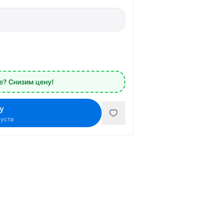
? Снизим цену!
у
густа