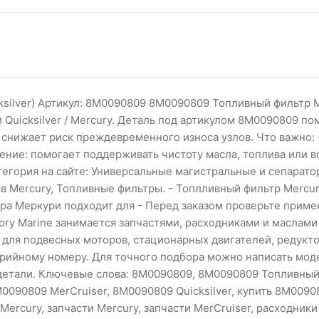
ksilver) Артикул: 8M0090809 8M0090809 Топливный фильтр 
и Quicksilver / Mercury. Деталь под артикулом 8M0090809 по
 снижает риск преждевременного износа узлов. Что важно: 
чение: помогает поддерживать чистоту масла, топлива или в
тегория на сайте: Универсальные магистральные и сепарат
в Mercury, Топливные фильтры. - Топлливный фильтр Mercu
ра Меркури подходит для - Перед заказом проверьте прим
tory Marine занимается запчастями, расходниками и маслами
ли для подвесных моторов, стационарных двигателей, редукт
ерийному номеру. Для точного подбора можно написать мод
 детали. Ключевые слова: 8M0090809, 8M0090809 Топливный
M0090809 MerCruiser, 8M0090809 Quicksilver, купить 8M0090
 Mercury, запчасти Mercury, запчасти MerCruiser, расходники