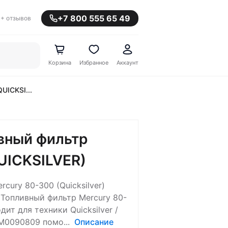
+7 800 555 65 49
+ отзывов
Корзина
Избранное
Аккаунт
UICKSI...
вный фильтр
UICKSILVER)
ury 80-300 (Quicksilver)
Топливный фильтр Mercury 80-
дит для техники Quicksilver /
8M0090809 помо...
Описание