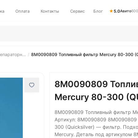
★
ка
Оплата
Контакты
Сервис
Блог
5.0
Авито
600
епараторн...
/
8M0090809 Топливный фильтр Mercury 80-300 (Q
8M0090809 Топли
Mercury 80-300 (Q
8M0090809 Топливный фильтр Merc
Артикул: 8M0090809 8M0090809 
300 (Quicksilver) — фильтр. Подхо
Mercury. Деталь под артикулом 