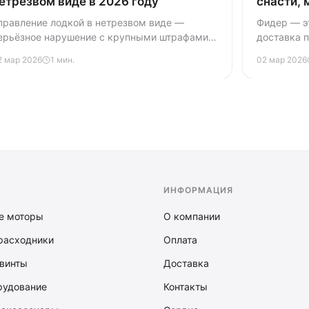
етрезвом виде в 2026 году
снасти, 
правление лодкой в нетрезвом виде —
Фидер — эт
ерьёзное нарушение с крупными штрафами и
доставка 
ишением прав. Разбираем размеры штрафов,
вершинка 
2 мар 2026
1 мин.
02 мар 2026
орядок проверки и последствия для
снасти, мо
удоводителя в 2026 году.
начать.
ИНФОРМАЦИЯ
е моторы
О компании
расходники
Оплата
винты
Доставка
рудование
Контакты