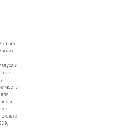
Mercury
могает
-
оздуха и
орные
ry
енимость
 для
оров и
ель
 фильтр
809,