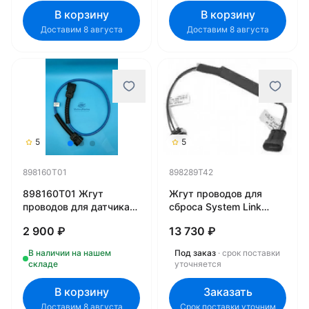
В корзину
В корзину
Доставим 8 августа
Доставим 8 августа
5
5
898160T01
898289T42
898160T01 Жгут
Жгут проводов для
проводов для датчика
сброса System Link
SmartCraft Mercury
898289T42
2 900 ₽
13 730 ₽
В наличии на нашем
Под заказ
· срок поставки
складе
уточняется
В корзину
Заказать
Доставим 8 августа
Срок поставки уточним