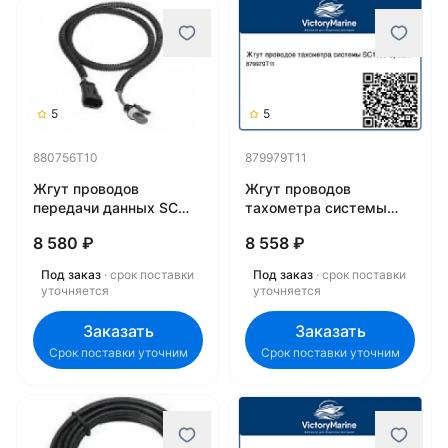
5
5
880756T10
879979T11
Жгут проводов
Жгут проводов
передачи данных SC
тахометра системы
100 880756T10
SC1000 System
8 580 ₽
8 558 ₽
879979T11
Под заказ
· срок поставки
Под заказ
· срок поставки
уточняется
уточняется
Заказать
Заказать
Срок поставки уточним
Срок поставки уточним