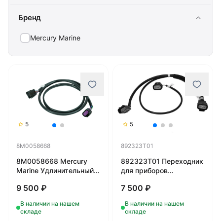
Бренд
Mercury Marine
5
5
8M0058668
892323T01
8M0058668 Mercury
892323T01 Переходник
Marine Удлинительный
для приборов
жгут - 10-конт.
сдвоенного двигателя
9 500 ₽
7 500 ₽
(QUICKSILVER)
В наличии на нашем
В наличии на нашем
складе
складе