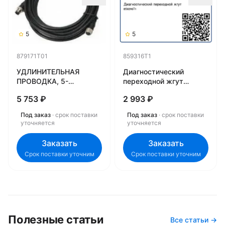
5
5
879171T01
859316T1
УДЛИНИТЕЛЬНАЯ
Диагностический
ПРОВОДКА, 5-
переходной жгут
КОНТАКТНАЯ, РАЗЪЕМ
859316T1
5 753 ₽
2 993 ₽
- ГНЕЗДО 879171T01
Под заказ
· срок поставки
Под заказ
· срок поставки
уточняется
уточняется
Заказать
Заказать
Срок поставки уточним
Срок поставки уточним
Полезные статьи
Все статьи →