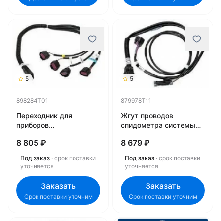
5
5
898284T01
879978T11
Переходник для
Жгут проводов
приборов
спидометра системы
счетверенного
SC1000 System
8 805 ₽
8 679 ₽
двигателя 898284T01
879978T11
Под заказ
· срок поставки
Под заказ
· срок поставки
уточняется
уточняется
Заказать
Заказать
Срок поставки уточним
Срок поставки уточним