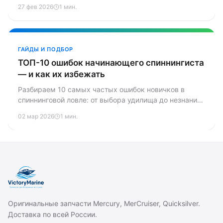
замена сальников, шестерён и подшипников, сборка.
27 фев 2026
1 мин.
Конкретные артикулы запчастей и сравнение
стоимости самостоятельного ремонта с сервисом.
ГАЙДЫ И ПОДБОР
ТОП-10 ошибок начинающего спиннингиста
— и как их избежать
Разбираем 10 самых частых ошибок новичков в
спиннинговой ловле: от выбора удилища до незнания
водоёма. Практические советы из нашего опыта.
02 мар 2026
1 мин.
Оригинальные запчасти Mercury, MerCruiser, Quicksilver.
Доставка по всей России.