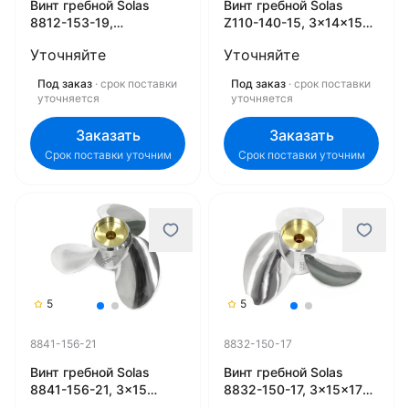
Винт гребной Solas
Винт гребной Solas
8812-153-19,
Z110-140-15, 3x14x15
3x15.25x19 (L)
(L)
Уточняйте
Уточняйте
Под заказ
· срок поставки
Под заказ
· срок поставки
уточняется
уточняется
Заказать
Заказать
Срок поставки уточним
Срок поставки уточним
5
5
8841-156-21
8832-150-17
Винт гребной Solas
Винт гребной Solas
8841-156-21, 3x15
8832-150-17, 3x15x17
5/8x21 (R)
(L)