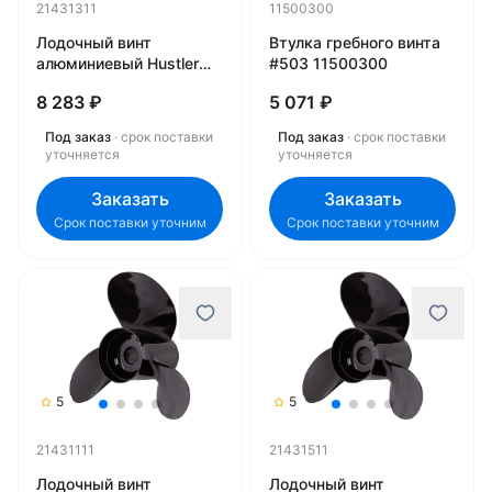
21431311
11500300
Лодочный винт
Втулка гребного винта
алюминиевый Hustler
#503 11500300
LE1/2-1413 21431311
8 283 ₽
5 071 ₽
Под заказ
· срок поставки
Под заказ
· срок поставки
уточняется
уточняется
Заказать
Заказать
Срок поставки уточним
Срок поставки уточним
5
5
21431111
21431511
Лодочный винт
Лодочный винт