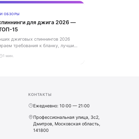
 И ОБЗОРЫ
спиннинги для джига 2026 —
 ТОП-15
учших джиговых спиннингов 2026
ираем требования к бланку, лучшие
рёх ценовых сегментах и отличия
1 мин.
 и лодочного джига.
КОНТАКТЫ
Ежедневно: 10:00 — 21:00
Профессиональная улица, 3с2,
Дмитров, Московская область,
141800