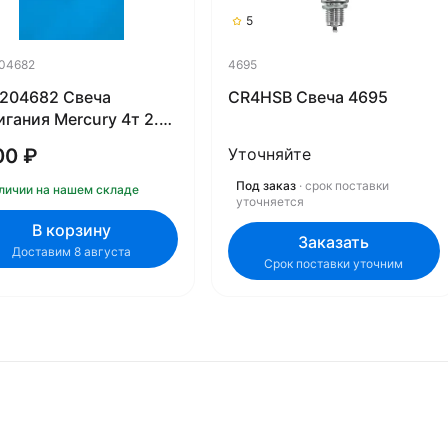
5
04682
4695
204682 Свеча
CR4HSB Свеча 4695
гания Mercury 4т 2.5-
.с 803507
00 ₽
Уточняйте
Под заказ
· срок поставки
личии на нашем складе
уточняется
В корзину
Заказать
Доставим 8 августа
Срок поставки уточним