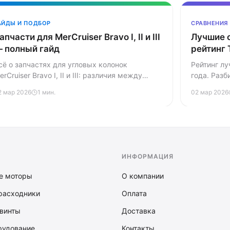
АЙДЫ И ПОДБОР
СРАВНЕНИЯ
апчасти для MerCruiser Bravo I, II и III
Лучшие 
 полный гайд
рейтинг
сё о запчастях для угловых колонок
Рейтинг л
erCruiser Bravo I, II и III: различия между
года. Разб
оделями, ключевые расходники, артикулы и
модели в т
2 мар 2026
1 мин.
02 мар 2026
егламент обслуживания.
берегового
ИНФОРМАЦИЯ
е моторы
О компании
расходники
Оплата
винты
Доставка
рудование
Контакты