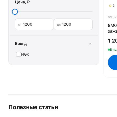
Цена, ₽
5
8M02
от
до
8M0
зажи
25 л
1 2
Бренд
В на
NGK
Полезные статьи