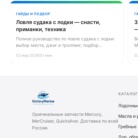
ГАЙДЫ И ПОДБОР
Г
Ловля судака с лодки — снасти,
З
приманки, техника
—
Полное руководство по ловле судака с лодки:
В
выбор места, джиг и троллинг, подбор
M
приманок, использование эхолота и типичные
м
02 мар 2026
1 мин.
0
ошибки начинающих.
р
КАТАЛОГ
Лодочны
Оригинальные запчасти Mercury,
Масла и 
MerCruiser, Quicksilver. Доставка по всей
Гребные 
России.
Доп. обо