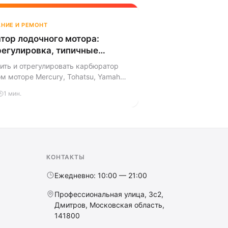
НИЕ И РЕМОНТ
тор лодочного мотора:
регулировка, типичные
мы
ить и отрегулировать карбюратор
м моторе Mercury, Tohatsu, Yamaha
Разборка, промывка жиклёров,
1 мин.
мкомплекта, настройка холостого
 по шагам.
КОНТАКТЫ
Ежедневно: 10:00 — 21:00
Профессиональная улица, 3с2,
Дмитров, Московская область,
141800