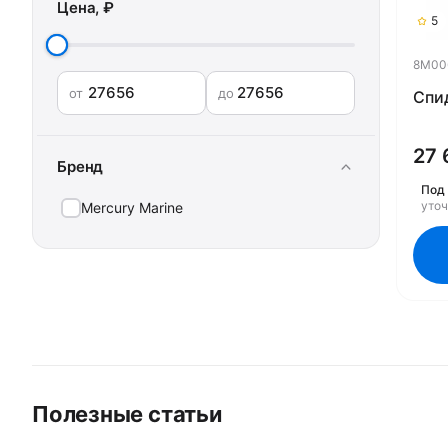
Цена, ₽
5
8M00
от
до
Спи
27 
Бренд
Под 
уто
Mercury Marine
Полезные статьи