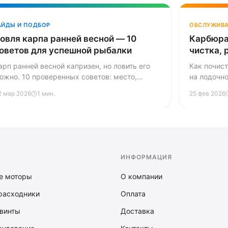
АЙДЫ И ПОДБОР
ОБСЛУЖИВА
овля карпа ранней весной — 10
Карбюра
оветов для успешной рыбалки
чистка, 
пробле
арп ранней весной капризен, но ловить его
Как почист
ожно. 10 проверенных советов: место,
на лодочно
рикормка, оснастка, насадка и тактика.
5-30 л.с. 
2 мар 2026
1 мин.
25 фев 2026
замена ре
хода — всё
ИНФОРМАЦИЯ
е моторы
О компании
расходники
Оплата
винты
Доставка