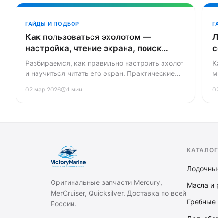
ГАЙДЫ И ПОДБОР
Г
Как пользоваться эхолотом —
Л
настройка, чтение экрана, поиск
с
рыбы
Разбираемся, как правильно настроить эхолот
К
и научиться читать его экран. Практические
м
советы по поиску рыбы, структуры дна и
п
02 мар 2026
1 мин.
0
использованию GPS-меток.
КАТАЛОГ
Лодочны
Оригинальные запчасти Mercury,
Масла и 
MerCruiser, Quicksilver. Доставка по всей
Гребные 
России.