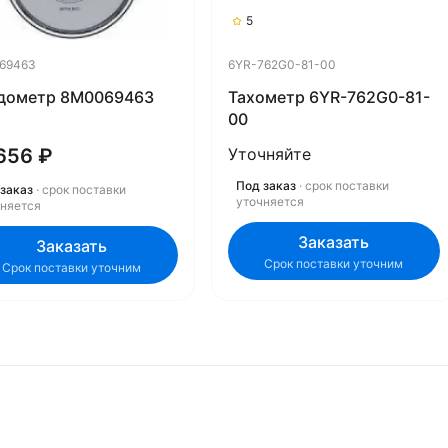
5
69463
6YR-762G0-81-00
дометр 8M0069463
Тахометр 6YR-762G0-81-
00
656 ₽
Уточняйте
Под заказ
· срок поставки
заказ
· срок поставки
уточняется
чняется
Заказать
Заказать
Срок поставки уточним
Срок поставки уточним