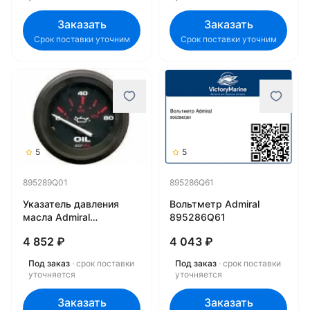
Заказать
Заказать
Срок поставки уточним
Срок поставки уточним
5
5
895289Q01
895286Q61
Указатель давления
Вольтметр Admiral
масла Admiral
895286Q61
895289Q01
4 852 ₽
4 043 ₽
Под заказ
· срок поставки
Под заказ
· срок поставки
уточняется
уточняется
Заказать
Заказать