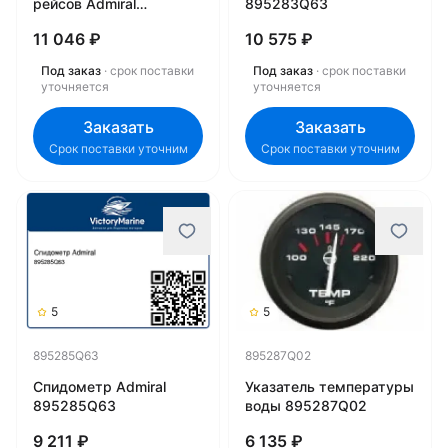
рейсов Admiral
895283Q63
895295Q61
11 046 ₽
10 575 ₽
Под заказ
· срок поставки
Под заказ
· срок поставки
уточняется
уточняется
Заказать
Заказать
Срок поставки уточним
Срок поставки уточним
5
5
895285Q63
895287Q02
Спидометр Admiral
Указатель температуры
895285Q63
воды 895287Q02
9 211 ₽
6 135 ₽