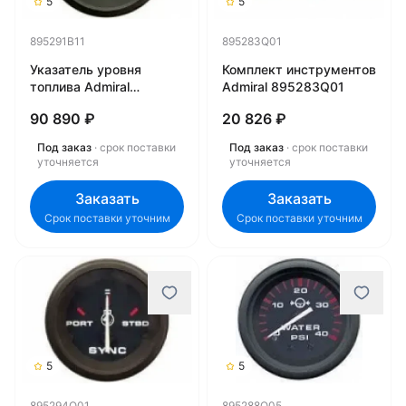
5
5
895291B11
895283Q01
Указатель уровня
Комплект инструментов
топлива Admiral
Admiral 895283Q01
895291B11
90 890 ₽
20 826 ₽
Под заказ
· срок поставки
Под заказ
· срок поставки
уточняется
уточняется
Заказать
Заказать
Срок поставки уточним
Срок поставки уточним
5
5
895294Q01
895288Q05