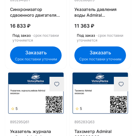
Синхронизатор
Указатель давления
сдвоенного двигателя
воды Admiral
Admiral 895294Q01
895288Q05
16 833 ₽
11 363 ₽
Под заказ
· срок поставки
Под заказ
· срок поставки
уточняется
уточняется
Заказать
Заказать
Срок поставки уточним
Срок поставки уточним
5
5
895295Q61
895283Q63
Указатель журнала
Тахометр Admiral