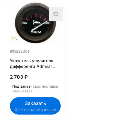
5
895292Q01
Указатель усилителя
дифферента Admiral
895292Q01
2 703 ₽
Под заказ
· срок поставки
уточняется
Заказать
Срок поставки уточним