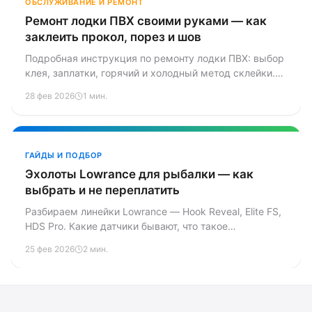
ОБСЛУЖИВАНИЕ И РЕМОНТ
Ремонт лодки ПВХ своими руками — как
заклеить прокол, порез и шов
Подробная инструкция по ремонту лодки ПВХ: выбор
клея, заплатки, горячий и холодный метод склейки.
Разбираем типичные повреждения и рассказываем,
28 фев 2026
1 мин.
когда можно починить самому, а когда лучше к
мастеру.
ГАЙДЫ И ПОДБОР
Эхолоты Lowrance для рыбалки — как
выбрать и не переплатить
Разбираем линейки Lowrance — Hook Reveal, Elite FS,
HDS Pro. Какие датчики бывают, что такое
ActiveTarget, и какой эхолот взять под вашу лодку и
25 фев 2026
2 мин.
бюджет.