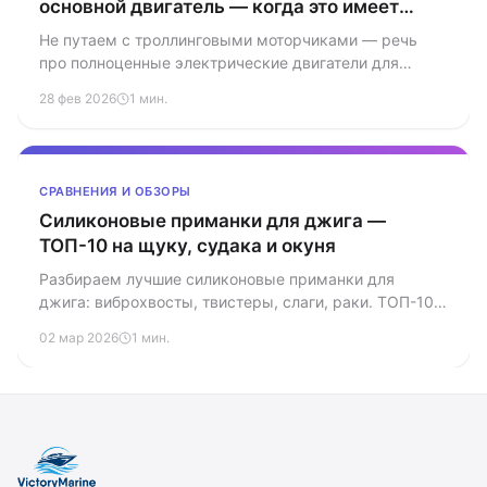
основной двигатель — когда это имеет
смысл
Не путаем с троллинговыми моторчиками — речь
про полноценные электрические двигатели для
лодок. Torqeedo, ePropulsion и другие: мощность,
28 фев 2026
1 мин.
батареи, запас хода, стоимость владения.
СРАВНЕНИЯ И ОБЗОРЫ
Силиконовые приманки для джига —
ТОП-10 на щуку, судака и окуня
Разбираем лучшие силиконовые приманки для
джига: виброхвосты, твистеры, слаги, раки. ТОП-10
моделей на щуку, судака и окуня с рекомендациями
02 мар 2026
1 мин.
по применению.