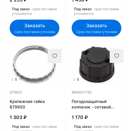
8M6001761
Под заказ
· срок поставки
Под заказ
· срок поставки
уточняется
уточняется
Заказать
Заказать
Срок поставки уточним
Срок поставки уточним
5
5
879950
8M6001760
Крепежная гайка
Погодозащитный
879950
колпачок - сетевой
разъем 8M6001760
1 303 ₽
1 170 ₽
Под заказ
· срок поставки
Под заказ
· срок поставки