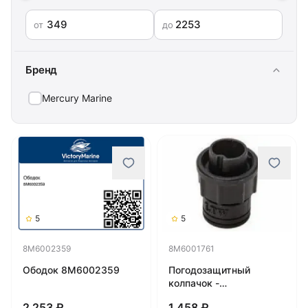
от
до
Бренд
Mercury Marine
5
5
8M6002359
8M6001761
Ободок 8M6002359
Погодозащитный
колпачок -
видеоразъем
2 253 ₽
1 458 ₽