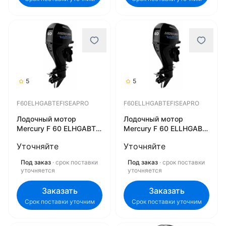
5
5
F60ELHGABTEFISEAPRO
F60ELLHGABTEFISEAPRO
Лодочный мотор
Лодочный мотор
Mercury F 60 ELHGABT
Mercury F 60 ELLHGABT
EFI SeaPro
EFI SeaPro
Уточняйте
Уточняйте
F60ELHGABTEFISEAPRO
F60ELLHGABTEFISEAPRO
Под заказ
· срок поставки
Под заказ
· срок поставки
уточняется
уточняется
Заказать
Заказать
Срок поставки уточним
Срок поставки уточним