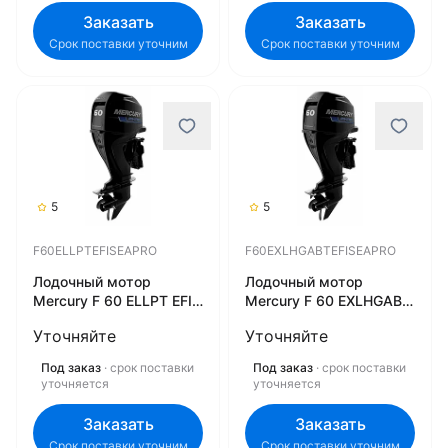
Заказать
Заказать
Срок поставки уточним
Срок поставки уточним
5
5
F60ELLPTEFISEAPRO
F60EXLHGABTEFISEAPRO
Лодочный мотор
Лодочный мотор
Mercury F 60 ELLPT EFI
Mercury F 60 EXLHGABT
SeaPro
EFI SeaPro
Уточняйте
Уточняйте
F60ELLPTEFISEAPRO
F60EXLHGABTEFISEAPRO
Под заказ
· срок поставки
Под заказ
· срок поставки
уточняется
уточняется
Заказать
Заказать
Срок поставки уточним
Срок поставки уточним