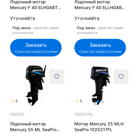
Лодочный мотор
Лодочный мотор
Mercury F 40 ELHGABT
Mercury F 40 ELLHGABT
EFI SeaPro
EFI SeaPro
Уточняйте
Уточняйте
F40ELHGABTEFISEAPRO
F40ELLHGABTEFISEAPRO
Под заказ
· срок поставки
Под заказ
· срок поставки
уточняется
уточняется
Заказать
Заказать
Срок поставки уточним
Срок поставки уточним
5
5
1055217
1025217FL
Лодочный мотор
Мотор Mercury 25 MLH
Mercury 55 ML SeaPro
SeaPro 1025217FL
1055217