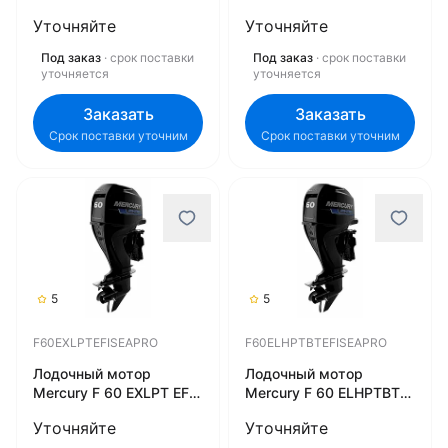
SeaPro
EFI SeaPro
Уточняйте
Уточняйте
F75ELPTCTSEAPRO
F60EXLHPTBTEFISEAPRO
Под заказ
· срок поставки
Под заказ
· срок поставки
уточняется
уточняется
Заказать
Заказать
Срок поставки уточним
Срок поставки уточним
5
5
F60EXLPTEFISEAPRO
F60ELHPTBTEFISEAPRO
Лодочный мотор
Лодочный мотор
Mercury F 60 EXLPT EFI
Mercury F 60 ELHPTBT
SeaPro
EFI SeaPro
Уточняйте
Уточняйте
F60EXLPTEFISEAPRO
F60ELHPTBTEFISEAPRO