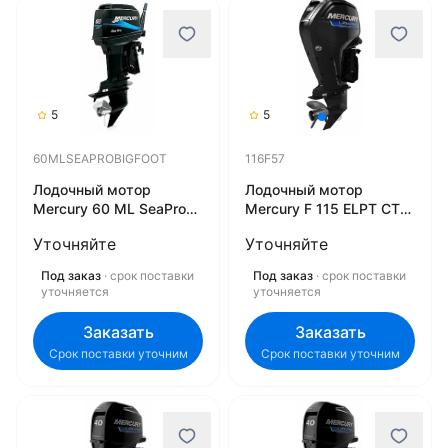
5
5
60MLSEAPROBIGFOOT
116F57
Лодочный мотор
Лодочный мотор
Mercury 60 ML SeaPro
Mercury F 115 ELPT CT
BigFoot
SeaPro 116F57
Уточняйте
Уточняйте
60MLSEAPROBIGFOOT
Под заказ
· срок поставки
Под заказ
· срок поставки
уточняется
уточняется
Заказать
Заказать
Срок поставки уточним
Срок поставки уточним