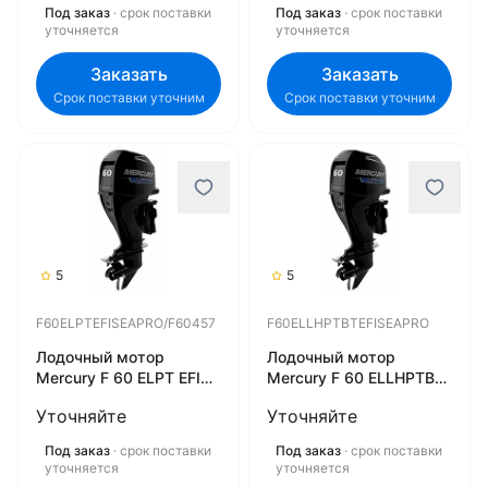
Под заказ
· срок поставки
Под заказ
· срок поставки
уточняется
уточняется
Заказать
Заказать
Срок поставки уточним
Срок поставки уточним
5
5
F60ELPTEFISEAPRO/F60457
F60ELLHPTBTEFISEAPRO
Лодочный мотор
Лодочный мотор
Mercury F 60 ELPT EFI
Mercury F 60 ELLHPTBT
SeaPro
EFI SeaPro
Уточняйте
Уточняйте
F60ELPTEFISEAPRO/F60457
F60ELLHPTBTEFISEAPRO
Под заказ
· срок поставки
Под заказ
· срок поставки
уточняется
уточняется