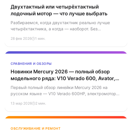
Двухтактный или четырёхтактный
лодочный мотор — что лучше выбрать
Разбираемся, когда двухтактник реально лучше
четырёхтактника, а когда — наоборот. Без
маркетинговой воды, с конкретными цифрами по
28 фев 2026
1 мин.
расходу, весу и обслуживанию.
СРАВНЕНИЯ И ОБЗОРЫ
Новинки Mercury 2026 — полный обзор
модельного ряда: V10 Verado 600, Avator,
APX
Первый полный обзор линейки Mercury 2026 на
русском языке — V10 Verado 600HP, электромоторы
Avator, гоночный APX 60 и обновлённые FourStroke,
13 мар 2026
2 мин.
SeaPro, Pro XS.
ОБСЛУЖИВАНИЕ И РЕМОНТ