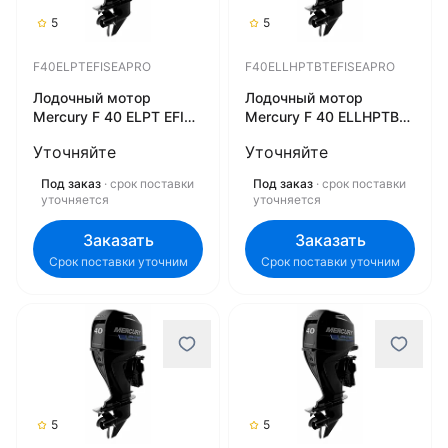
5
5
F40ELPTEFISEAPRO
F40ELLHPTBTEFISEAPRO
Лодочный мотор
Лодочный мотор
Mercury F 40 ELPT EFI
Mercury F 40 ELLHPTBT
SeaPro
EFI SeaPro
Уточняйте
Уточняйте
F40ELPTEFISEAPRO
F40ELLHPTBTEFISEAPRO
Под заказ
· срок поставки
Под заказ
· срок поставки
уточняется
уточняется
Заказать
Заказать
Срок поставки уточним
Срок поставки уточним
5
5