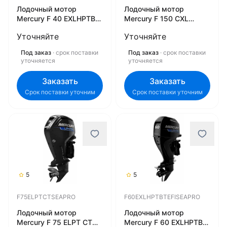
Лодочный мотор
Лодочный мотор
Mercury F 40 EXLHPTBT
Mercury F 150 CXL
EFI SeaPro
SeaPro F150CXLSEAPRO
Уточняйте
Уточняйте
F40EXLHPTBTEFISEAPRO
Под заказ
· срок поставки
Под заказ
· срок поставки
уточняется
уточняется
Заказать
Заказать
Срок поставки уточним
Срок поставки уточним
5
5
F75ELPTCTSEAPRO
F60EXLHPTBTEFISEAPRO
Лодочный мотор
Лодочный мотор
Mercury F 75 ELPT CT
Mercury F 60 EXLHPTBT