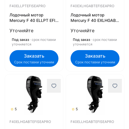
F40ELLPTEFISEAPRO
F40EXLHGABTEFISEAPRO
Лодочный мотор
Лодочный мотор
Mercury F 40 ELLPT EFI
Mercury F 40 EXLHGABT
SeaPro
EFI SeaPro
Уточняйте
Уточняйте
F40ELLPTEFISEAPRO
F40EXLHGABTEFISEAPRO
Под заказ
· срок поставки
Под заказ
· срок поставки
уточняется
уточняется
Заказать
Заказать
Срок поставки уточним
Срок поставки уточним
5
5
F40ELHGABTEFISEAPRO
F40ELLHGABTEFISEAPRO