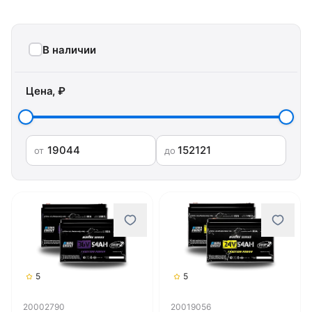
В наличии
Цена, ₽
от
до
5
5
20002790
20019056