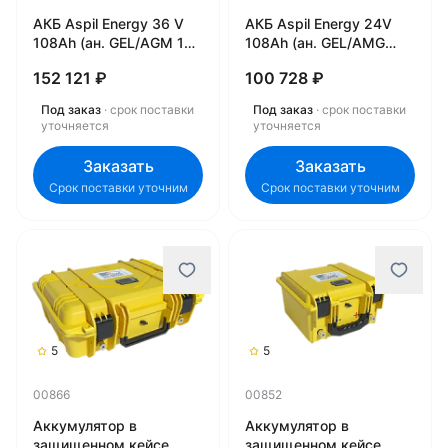
АКБ Aspil Energy 36 V
АКБ Aspil Energy 24V
108Ah (ан. GEL/AGM 185
108Ah (ан. GEL/AMG
Ah) AE-LFP3654*2
180Ah) AE-LFP2454x2
152 121 ₽
100 728 ₽
20002790
(21006117/21006817)
20019056
Под заказ
· срок поставки
Под заказ
· срок поставки
уточняется
уточняется
Заказать
Заказать
Срок поставки уточним
Срок поставки уточним
5
5
00866
00852
Аккумулятор в
Аккумулятор в
защищенном кейсе
защищенном кейсе