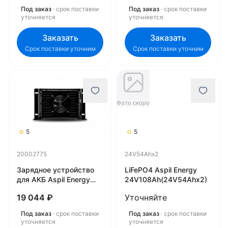
Под заказ
· срок поставки
Под заказ
· срок поставки
уточняется
уточняется
Заказать
Заказать
Срок поставки уточним
Срок поставки уточним
Фото скоро
5
5
20002775
24V54Ahx2
Зарядное устройство
LiFePO4 Aspil Energy
для АКБ Aspil Energy
24V108Ah(24V54Ahx2)
AE-1220 (21203225)
19 044 ₽
Уточняйте
20002775
Под заказ
· срок поставки
Под заказ
· срок поставки
уточняется
уточняется