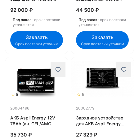
(Литий-железо-
(Литий-железо-
92 000 ₽
44 500 ₽
фосфатный LiFePO4)
фосфатный LiFePO4)
YPB 24V104 TK15 100A
YPB 12V104 TK15 100A
Под заказ
· срок поставки
Под заказ
· срок поставки
00866
00852
уточняется
уточняется
Заказать
Заказать
Срок поставки уточним
Срок поставки уточним
5
5
20004496
20002779
АКБ Aspil Energy 12V
Зарядное устройство
78Ah (ан. GEL/AMG
для АКБ Aspil Energy
130Ah) AE-LFP1278
AE-2440 (21003325)
35 730 ₽
27 329 ₽
(21005623) 20004496
20002779