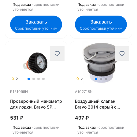
Под заказ
· срок поставки
Под заказ
· срок поставки
уточняется
уточняется
Заказать
Заказать
Срок поставки уточним
Срок поставки уточним
5
5
R151095N
A102718N
Проверочный манометр
Воздушный клапан
для лодки, Bravo SP
Bravo 2014 серый с
119/2005/1,0 бар
защитной сеткой
531 ₽
497 ₽
R151095N
A102718N
Под заказ
· срок поставки
Под заказ
· срок поставки
уточняется
уточняется