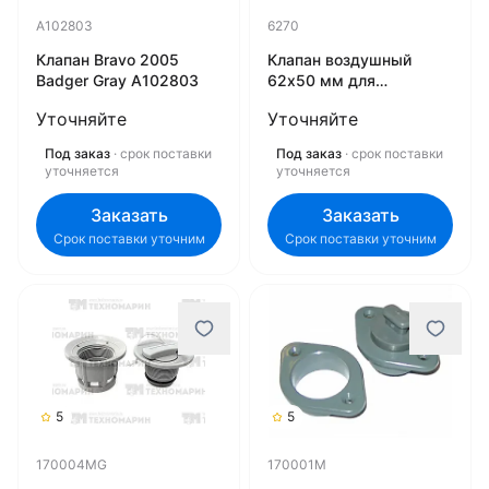
A102803
6270
Клапан Bravo 2005
Клапан воздушный
Badger Gray A102803
62х50 мм для
надувных лодок,
Уточняйте
Уточняйте
пластм. 6270
Под заказ
· срок поставки
Под заказ
· срок поставки
уточняется
уточняется
Заказать
Заказать
Срок поставки уточним
Срок поставки уточним
5
5
170004MG
170001M