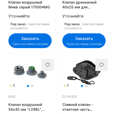
Клапан воздушный
Клапан дренажный
Мнев серый 170004MG
40х25 мм для
надувных лодок
Уточняйте
Уточняйте
170001M
Под заказ
· срок поставки
Под заказ
· срок поставки
уточняется
уточняется
Заказать
Заказать
Срок поставки уточним
Срок поставки уточним
5
5
6192
DJ1102СF
Клапан воздушный
Сливной клапан -
56х45 мм "LOREL",
ответная часть