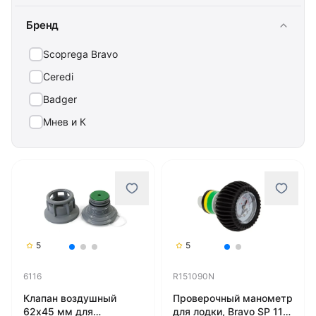
Бренд
Scоprega Bravo
Ceredi
Badger
Мнев и К
5
5
6116
R151090N
Клапан воздушный
Проверочный манометр
62х45 мм для
для лодки, Bravo SP 119/