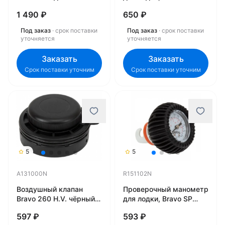
надувных лодок 6116
Рег/1,0 бар R151090N
1 490 ₽
650 ₽
Под заказ
· срок поставки
Под заказ
· срок поставки
уточняется
уточняется
Заказать
Заказать
Срок поставки уточним
Срок поставки уточним
5
5
A131000N
R151102N
Воздушный клапан
Проверочный манометр
Bravo 260 H.V. чёрный
для лодки, Bravo SP
A131000N
119/2005-HR-HRK/2,0
597 ₽
593 ₽
бар R151102N