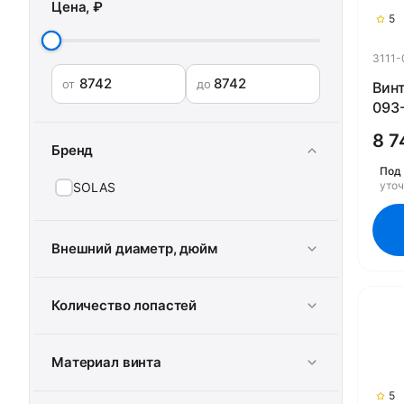
Цена, ₽
5
3111-
от
до
Винт
093-
8 7
Бренд
Под 
уто
SOLAS
Внешний диаметр, дюйм
Количество лопастей
Материал винта
5