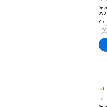
3111-
Винт
093-
Уто
Под 
уто
5
3113-
Винт