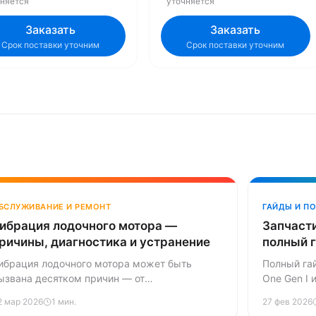
чняется
уточняется
Заказать
Заказать
Срок поставки уточним
Срок поставки уточним
БСЛУЖИВАНИЕ И РЕМОНТ
ГАЙДЫ И П
ибрация лодочного мотора —
Запчасти
ричины, диагностика и устранение
полный 
ибрация лодочного мотора может быть
Полный гай
ызвана десятком причин — от
One Gen I 
овреждённого винта до износа подвески.
расходник
2 мар 2026
1 мин.
27 фев 2026
азбираем каждую причину, объясняем, как
совместимо