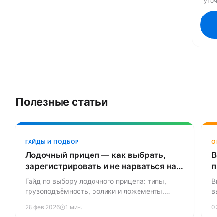
уто
Полезные статьи
ГАЙДЫ И ПОДБОР
О
Лодочный прицеп — как выбрать,
В
зарегистрировать и не нарваться на
п
штраф
Гайд по выбору лодочного прицепа: типы,
В
грузоподъёмность, ролики и ложементы.
в
Регистрация в ГИБДД, категории прав,
п
28 фев 2026
1 мин.
0
правила перевозки лодок и катеров.
Р