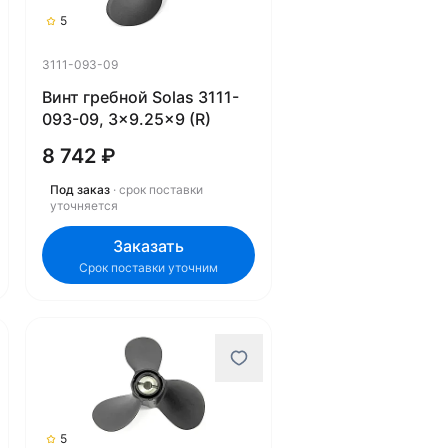
5
3111-093-09
Винт гребной Solas 3111-
093-09, 3x9.25x9 (R)
8 742 ₽
Под заказ
· срок поставки
уточняется
Заказать
Срок поставки уточним
5