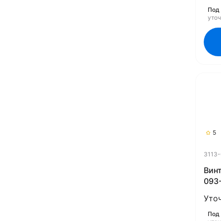
Под 
уто
5
3113
Винт
093-
Уто
Под 