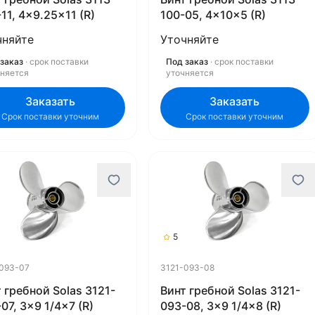
11, 4x9.25x11 (R)
100-05, 4x10x5 (R)
чняйте
Уточняйте
заказ
· срок поставки
Под заказ
· срок поставки
чняется
уточняется
Заказать
Заказать
Срок поставки уточним
Срок поставки уточним
5
093-07
3121-093-08
 гребной Solas 3121-
Винт гребной Solas 3121-
07, 3x9 1/4x7 (R)
093-08, 3x9 1/4x8 (R)