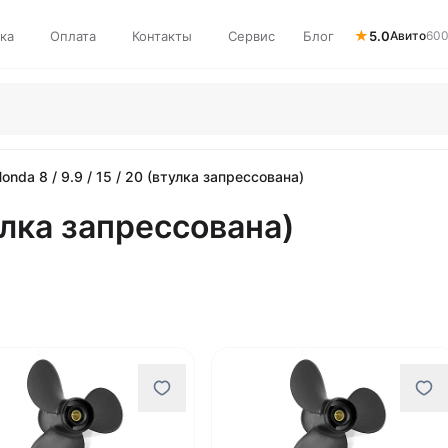
★
ка
Оплата
Контакты
Сервис
Блог
5.0
Авито
600
onda 8 / 9.9 / 15 / 20 (втулка запрессована)
тулка запрессована)