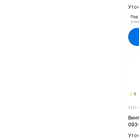
Уто
Под 
уто
5
3121-
Винт
093-
Уто