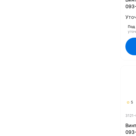
093-
Уто
Под 
уто
5
3121-
Винт
093-