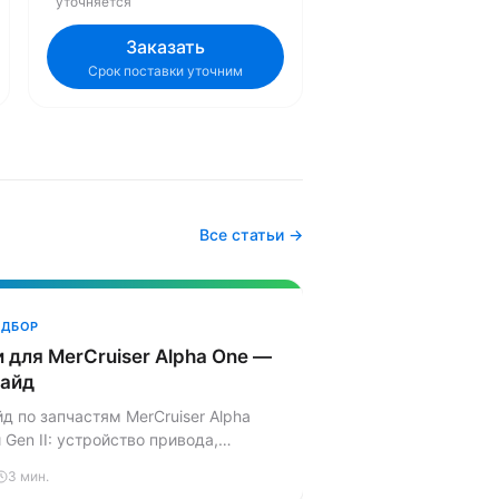
уточняется
Заказать
Срок поставки уточним
Все статьи →
ОДБОР
 для MerCruiser Alpha One —
гайд
д по запчастям MerCruiser Alpha
и Gen II: устройство привода,
и, артикулы, типичные проблемы и
3 мин.
сть. Что менять самому, а что