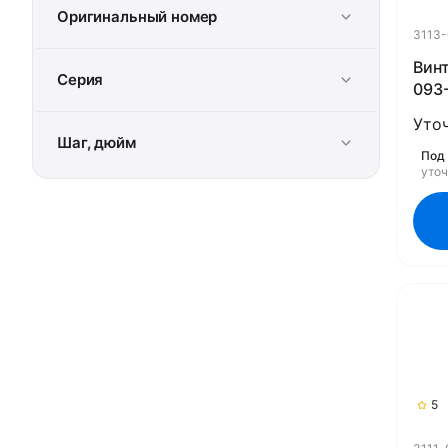
Оригинальный номер
3113
Винт
Серия
093-
Уто
Шаг, дюйм
Под 
уто
5