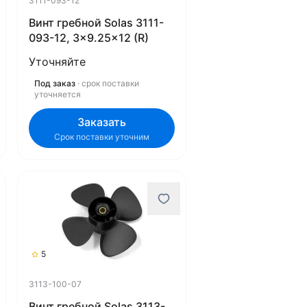
3111-093-12
Винт гребной Solas 3111-
093-12, 3x9.25x12 (R)
Уточняйте
Под заказ
· срок поставки
уточняется
Заказать
Срок поставки уточним
5
3113-100-07
Винт гребной Solas 3113-