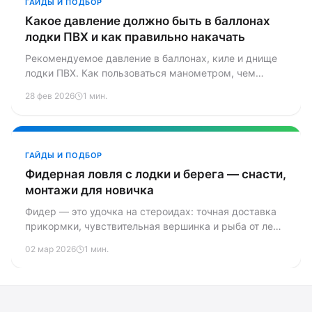
ГАЙДЫ И ПОДБОР
Какое давление должно быть в баллонах
лодки ПВХ и как правильно накачать
Рекомендуемое давление в баллонах, киле и днище
лодки ПВХ. Как пользоваться манометром, чем
грозит перекачка и недокачка, влияние температуры
28 фев 2026
1 мин.
и как подкачать лодку прямо на воде.
ГАЙДЫ И ПОДБОР
Фидерная ловля с лодки и берега — снасти,
монтажи для новичка
Фидер — это удочка на стероидах: точная доставка
прикормки, чувствительная вершинка и рыба от леща
до карпа. Разбираем снасти, монтажи и секреты для
02 мар 2026
1 мин.
тех, кто хочет начать.