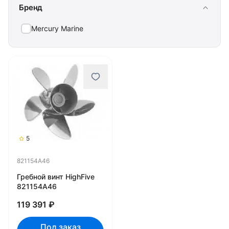
Бренд
Mercury Marine
5
821154A46
Гребной винт HighFive
821154A46
119 391 ₽
Под заказ