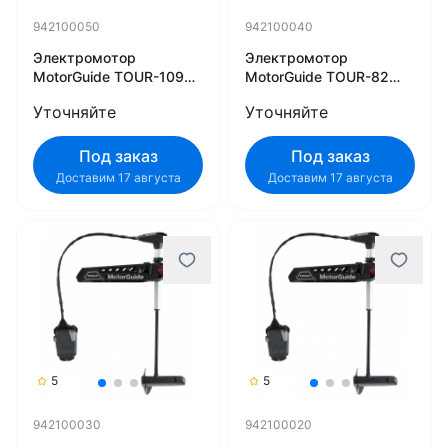
942100050
942100040
Электромотор
Электромотор
MotorGuide TOUR-109
MotorGuide TOUR-82
45" 36V HD+ SNR
45" 24V HD+ SNR
Уточняйте
Уточняйте
942100050
942100040
Под заказ
Под заказ
Доставим 17 августа
Доставим 17 августа
5
5
942100030
942100020