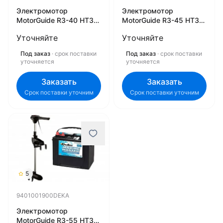
Электромотор
Электромотор
MotorGuide R3-40 HT36
MotorGuide R3-45 HT36
+ Marine Master DP24
+ Marine Master DP24
Уточняйте
Уточняйте
(85 А/ч)
(85 А/ч)
940100200DEKA
940100150DEKA
Под заказ
· срок поставки
Под заказ
· срок поставки
уточняется
уточняется
Заказать
Заказать
Срок поставки уточним
Срок поставки уточним
5
9401001900DEKA
Электромотор
MotorGuide R3-55 HT36