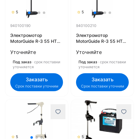
5
5
940100190
940100210
Электромотор
Электромотор
MotorGuide R-3 55 HT
MotorGuide R-3 55 HT
36" 12V DIGITAL 09MT
42" 12V DIGITAL 09MT
Уточняйте
Уточняйте
для троллинга
для троллинга
940100190
940100210
Под заказ
· срок поставки
Под заказ
· срок поставки
уточняется
уточняется
Заказать
Заказать
Срок поставки уточним
Срок поставки уточним
5
5