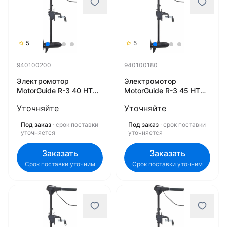
5
5
940100200
940100180
Электромотор
Электромотор
MotorGuide R-3 40 HT
MotorGuide R-3 45 HT
36" 12V DIGITAL 03MT
36" 12V DIGITAL 09MT
Уточняйте
Уточняйте
для троллинга
для троллинга
940100200
940100180
Под заказ
· срок поставки
Под заказ
· срок поставки
уточняется
уточняется
Заказать
Заказать
Срок поставки уточним
Срок поставки уточним