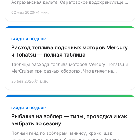
Астраханская дельта, Саратовское водохранилище,
Казань и Нижний Новгород. Правила, целевые виды,
02 мар 2026
1 мин.
требования к лодкам и советы местных.
ГАЙДЫ И ПОДБОР
Расход топлива лодочных моторов Mercury
и Tohatsu — полная таблица
Таблицы расхода топлива моторов Mercury, Tohatsu и
MerCruiser при разных оборотах. Что влияет на
расход, какой бензин заливать, как рассчитать запас
25 фев 2026
1 мин.
на поездку и снизить потребление горючего.
ГАЙДЫ И ПОДБОР
Рыбалка на воблер — типы, проводка и как
выбрать по сезону
Полный гайд по воблерам: минноу, крэнк, шэд,
поппер, уокер, раттлин. Какие проводки работают,