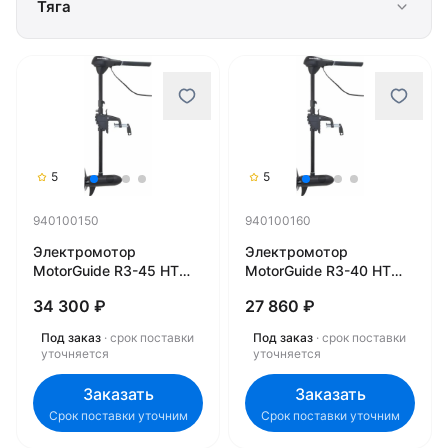
Тяга
5
5
940100150
940100160
Электромотор
Электромотор
MotorGuide R3-45 HT
MotorGuide R3-40 HT
36'' 12V 09MT для
36'' 12V 03MT для
34 300 ₽
27 860 ₽
троллинга 940100150
троллинга 940100160
Под заказ
· срок поставки
Под заказ
· срок поставки
уточняется
уточняется
Заказать
Заказать
Срок поставки уточним
Срок поставки уточним