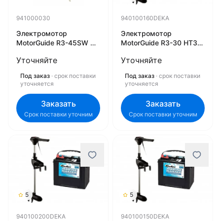
941000030
940100160DEKA
Электромотор
Электромотор
MotorGuide R3-45SW HT
MotorGuide R3-30 HT30
18" 12V DIGITAL 09MT
+ Marine Master DP24
Уточняйте
Уточняйте
для троллинга
(85 А/ч)
941000030
940100160DEKA
Под заказ
· срок поставки
Под заказ
· срок поставки
уточняется
уточняется
Заказать
Заказать
Срок поставки уточним
Срок поставки уточним
5
5
940100200DEKA
940100150DEKA