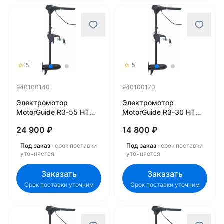
5
5
940100140
940100170
Электромотор
Электромотор
MotorGuide R3-55 HT
MotorGuide R3-30 HT
36'' 12V 09MT для
30'' 12V 03MT для
24 900 ₽
14 800 ₽
троллинга 940100140
троллинга 940100170
Под заказ
· срок поставки
Под заказ
· срок поставки
уточняется
уточняется
Заказать
Заказать
Срок поставки уточним
Срок поставки уточним