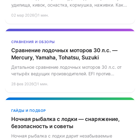
удилища, кивок, оснастка, кормушка, наживки. Как
ловить леща с лодки на стоячей воде и слабом
02 мар 2026
1 мин.
течении — практические советы.
СРАВНЕНИЯ И ОБЗОРЫ
Сравнение лодочных моторов 30 л.с. —
Mercury, Yamaha, Tohatsu, Suzuki
Детальное сравнение лодочных моторов 30 л.с. от
четырёх ведущих производителей. EFI против
карбюратора, румпель против дистанции, реальные
28 фев 2026
1 мин.
скорости и расходы — вся правда от практиков.
ГАЙДЫ И ПОДБОР
Ночная рыбалка с лодки — снаряжение,
безопасность и советы
Ночная рыбалка с лодки дарит незабываемые