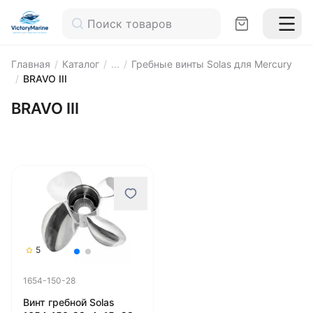
Главная
/
Каталог
/
...
/
Гребные винты Solas для Mercury
/
BRAVO III
BRAVO III
5
1654-150-28
Винт гребной Solas