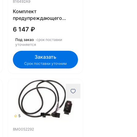
816492A9
Комплект
предупреждающего
звукового сигнала
6 147 ₽
816492A9
Под заказ
· срок поставки
уточняется
Заказать
Срок поставки уточним
5
8M0052292