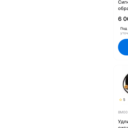
Сиг
обр
8M0
6 0
Под 
уто
5
8M00
Удл
сиг