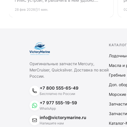
ГИМС устроит, и рыбачить в нём удобно.
р
Отличие спасательного от страховочного,
щ
28 фев 2026
1 мин.
0
размеры, плавучесть, что проверяют
т
инспекторы.
д
КАТАЛОГ
Лодочны
Оригинальные запчасти Mercury,
Масла и 
MerCruiser, Quicksilver. Доставка по всей
Гребные 
России.
Доп. обо
+7 800 555-65-49
Бесплатно по России
Морские
+7 977 555-19-59
Запчасти
WhatsApp
Запчасти
info@victorymarine.ru
Каталог-
Напишите нам