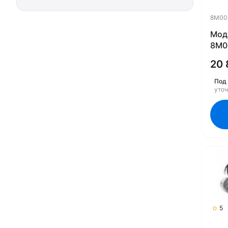
8M00
Мод
8M0
20 
Под 
уто
5