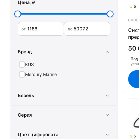
Цена, ₽
5
8M00
от
до
Сис
пре
дви
50 
винт
Бренд
8M0
Под 
уто
KUS
Mercury Marine
Безель
Серия
Цвет циферблата
5