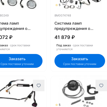
5
60249
8M0074748
тема ламп
Система ламп
дупреждения о
предупреждения о
жущемся гребном
движущемся гребном
072 ₽
41 879 ₽
е, круглая
винте, овальная
060249
8M0074748
заказ
· срок поставки
Под заказ
· срок поставки
чняется
уточняется
Заказать
Заказать
Срок поставки уточним
Срок поставки уточним
5