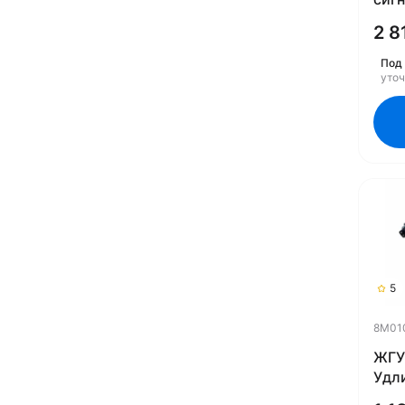
8M0
2 8
Под 
уто
5
8M01
ЖГУ
Удл
WIF 