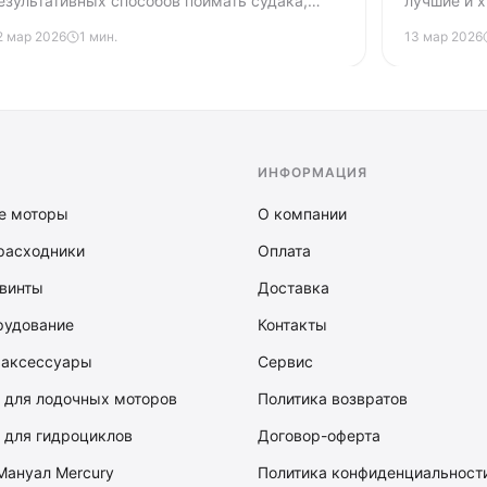
езультативных способов поймать судака,
лучшие и х
уку и окуня. Разбираем снасти, приманки,
видам рыб
2 мар 2026
1 мин.
13 мар 2026
ехнику проводки и позиционирование лодки
ля успешного джига.
ИНФОРМАЦИЯ
е моторы
О компании
расходники
Оплата
винты
Доставка
рудование
Контакты
 аксессуары
Сервис
 для лодочных моторов
Политика возвратов
 для гидроциклов
Договор-оферта
Мануал Mercury
Политика конфиденциальност