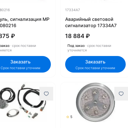
80216
17334A7
уль, сигнализация MP
Аварийный световой
080216
сигнализатор 17334A7
875 ₽
18 884 ₽
заказ
· срок поставки
Под заказ
· срок поставки
чняется
уточняется
Заказать
Заказать
Срок поставки уточним
Срок поставки уточним
5