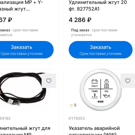
нализация MP + Y-
Удлинительный жгут 20
азный жгут
фт. 827752A1
053250
67 ₽
4 286 ₽
заказ
· срок поставки
Под заказ
· срок поставки
чняется
уточняется
Заказать
Заказать
Срок поставки уточним
Срок поставки уточним
5
54183
KY79303
инительный жгут для
Указатель аварийной
нализации MP
сигнализации (WW)