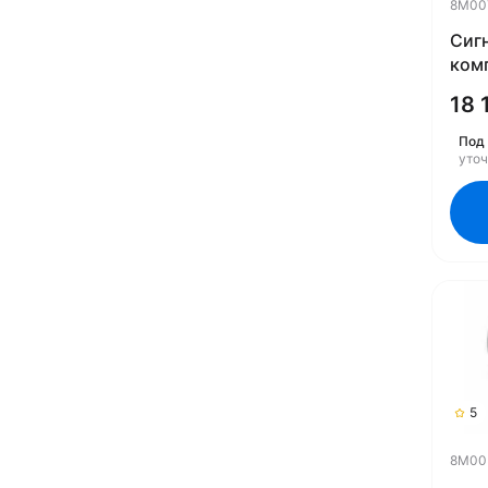
8M00
Сиг
ком
лам
18 
Под 
уто
5
8M00