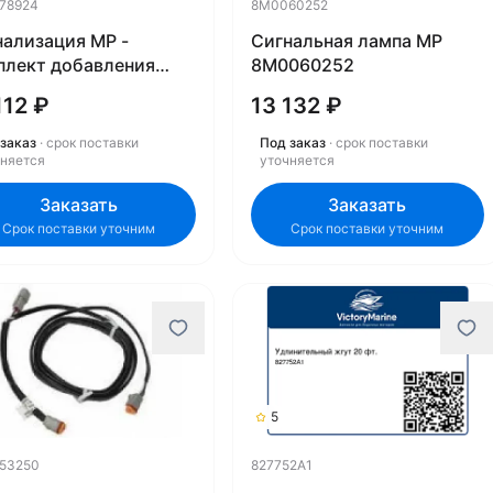
78924
8M0060252
нализация MP -
Сигнальная лампа MP
плект добавления
8M0060252
пы 8M0078924
112 ₽
13 132 ₽
заказ
· срок поставки
Под заказ
· срок поставки
чняется
уточняется
Заказать
Заказать
Срок поставки уточним
Срок поставки уточним
5
53250
827752A1