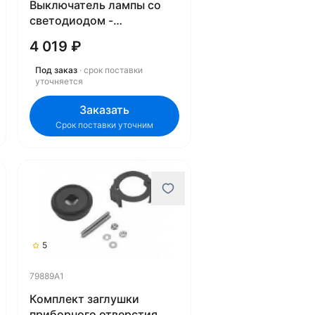
Выключатель лампы со
светодиодом -
сигнализация MP
4 019 ₽
8M0052292
Под заказ
· срок поставки
уточняется
Заказать
Срок поставки уточним
5
79889A1
Комплект заглушки
приборного отверстия