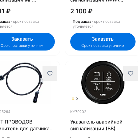
054183
KY79303
11 ₽
2 100 ₽
заказ
· срок поставки
Под заказ
· срок поставки
чняется
уточняется
Заказать
Заказать
Срок поставки уточним
Срок поставки уточним
5
05264
KY79202
Т ПРОВОДОВ
Указатель аварийной
инитель для датчика
сигнализации (BB)
– 72" Mercury
KY79202