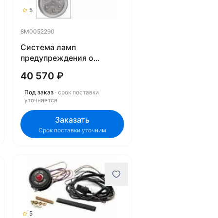
5
8M0052290
Система ламп
предупреждения о
движущемся гребном
40 570 ₽
винте 8M0052290
Под заказ
· срок поставки
уточняется
Заказать
Срок поставки уточним
5