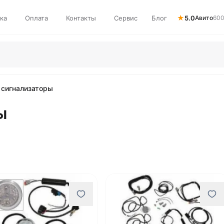
★
ка
Оплата
Контакты
Сервис
Блог
5.0
Авито
600
 сигнализаторы
ы