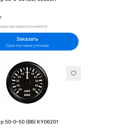
е
 срок поставки уточняется
Заказать
Срок поставки уточним
р 50-0-50 (BB) KY06201