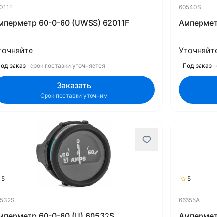
011F
60540S
мперметр 60-0-60 (UWSS) 62011F
Ампермет
точняйте
Уточняйт
од заказ
· срок поставки уточняется
Под заказ
·
Заказать
Срок поставки уточним
5
5
532S
66655A
мперметр 60-0-60 (U) 60532S
Ампермет