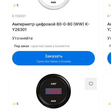
5
K-Y26301
K-
Амперметр цифровой 80-0-80 (WW) K-
А
Y26301
Y
Уточняйте
У
Под заказ
· срок поставки уточняется
П
Заказать
Срок поставки уточним
5