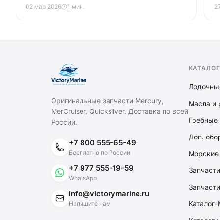
FourStroke и SeaPro. Объясняем разницу в
д
02 мар 2026
1 мин.
2
технологиях, мощности, назначении и цене,
ч
чтобы вы выбрали правильный мотор.
п
з
т
э
КАТАЛОГ
Лодочны
Оригинальные запчасти Mercury,
Масла и 
MerCruiser, Quicksilver. Доставка по всей
Гребные 
России.
Доп. обо
+7 800 555-65-49
Бесплатно по России
Морские
+7 977 555-19-59
Запчасти
WhatsApp
Запчасти
info@victorymarine.ru
Каталог-
Напишите нам