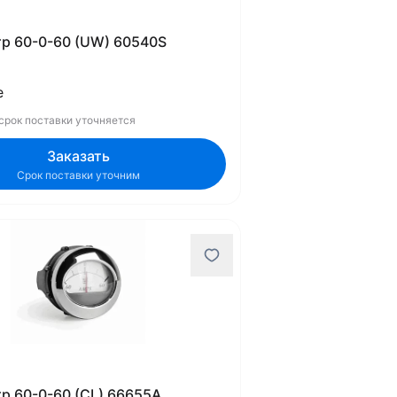
р 60-0-60 (UW) 60540S
е
 срок поставки уточняется
Заказать
Срок поставки уточним
р 60-0-60 (CL) 66655A