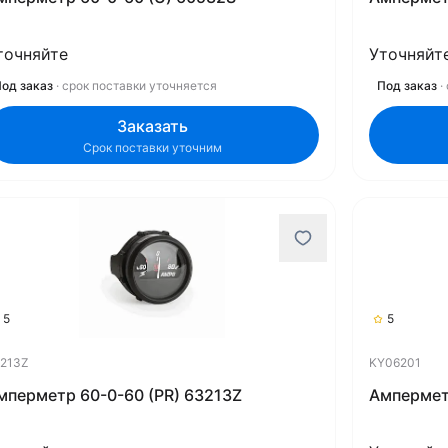
точняйте
Уточняйт
од заказ
· срок поставки уточняется
Под заказ
·
Заказать
Срок поставки уточним
5
5
213Z
KY06201
мперметр 60-0-60 (PR) 63213Z
Ампермет