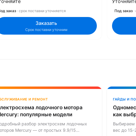
точняйте
Уточняйт
од заказ
· срок поставки уточняется
Под заказ
·
Заказать
Срок поставки уточним
БСЛУЖИВАНИЕ И РЕМОНТ
ГАЙДЫ И П
лектросхема лодочного мотора
Одномес
ercury: популярные модели
как выб
одробный разбор электросхем лодочных
Выбираем 
оторов Mercury — от простых 9.9/15
вес до 15-