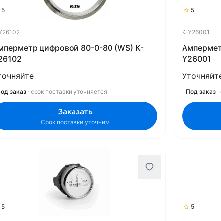
5
5
Y26102
K-Y26001
мперметр цифровой 80-0-80 (WS) K-
Ампермет
26102
Y26001
точняйте
Уточняйт
од заказ
· срок поставки уточняется
Под заказ
·
Заказать
Срок поставки уточним
5
5