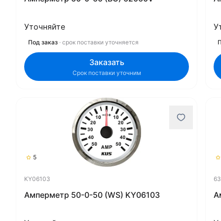
Уточняйте
У
Под заказ
· срок поставки уточняется
П
Заказать
Срок поставки уточним
5
KY06103
63
Амперметр 50-0-50 (WS) KY06103
А