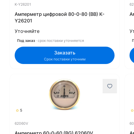
K-Y26201
62
Амперметр цифровой 80-0-80 (BB) K-
А
Y26201
Уточняйте
У
Под заказ
· срок поставки уточняется
П
Заказать
Срок поставки уточним
5
62060V
60
Амперметр 60-0-60 (BG) 62060V
А