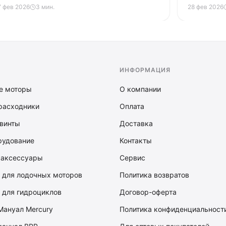
вухтактных до мощных 150-200
совместим
7 фев 2026
3 мин.
28 фев 2026
етырёхтактных. Цветовая маркировка
ценами и 
роводов, система зажигания, зарядки и
апуска. Диагностика мультиметром,
ипичные неисправности и когда пора к
лектрику.
ИНФОРМАЦИЯ
е моторы
О компании
расходники
Оплата
винты
Доставка
рудование
Контакты
 аксессуары
Сервис
 для лодочных моторов
Политика возвратов
 для гидроциклов
Договор-оферта
Мануал Mercury
Политика конфиденциальност