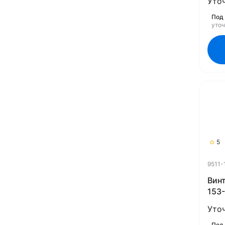
Уто
Под 
уто
5
9511-
Винт
153-
(Rub
Уто
Под 