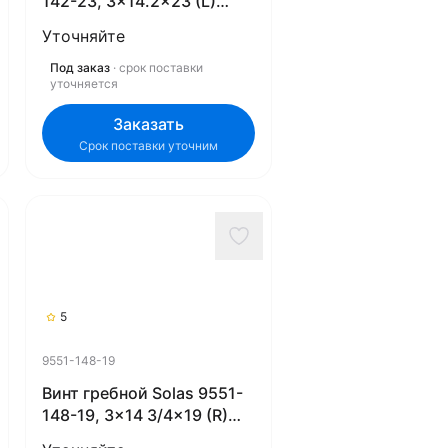
142-23, 3x14.2x23 (L)
(Rubex)
Уточняйте
Под заказ
· срок поставки
уточняется
Заказать
Срок поставки уточним
5
9551-148-19
Винт гребной Solas 9551-
148-19, 3x14 3/4x19 (R)
(Rubex)