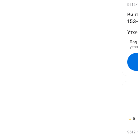
9512-
Винт
153-
(Rub
Уто
Под 
уто
5
9512-