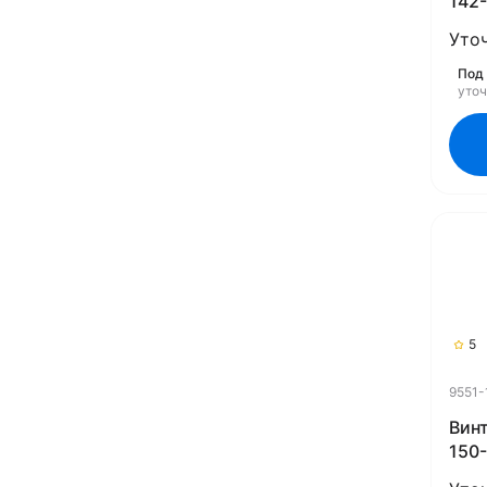
142-
(Rub
Уто
Под 
уто
5
9551-
Винт
150-
(Rub