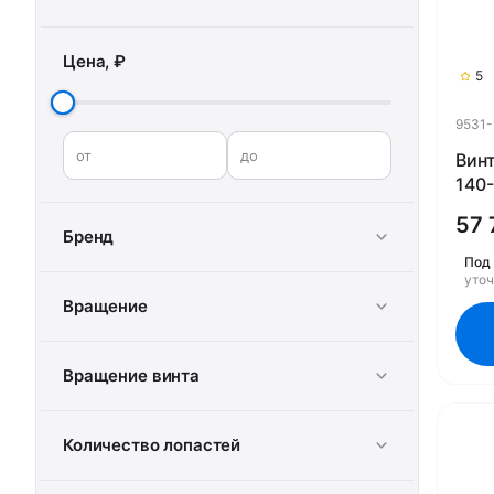
Цена, ₽
5
9531-
от
до
Винт
140-
(Rub
57 
Бренд
Под 
уто
Вращение
Вращение винта
Количество лопастей