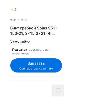
5
9511-153-21
Винт гребной Solas 9511-
153-21, 3x15.3x21 (R)
(Rubex)
Уточняйте
Под заказ
· срок поставки
уточняется
Заказать
Срок поставки уточним