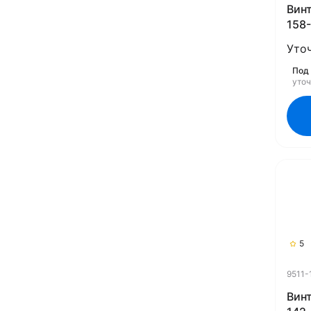
Винт
158-
(Rub
Уто
Под 
уто
5
9511-
Винт