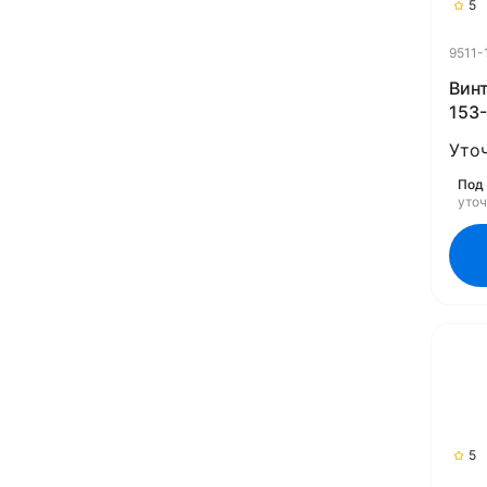
5
9511-
Винт
153-
(Rub
Уто
Под 
уто
5