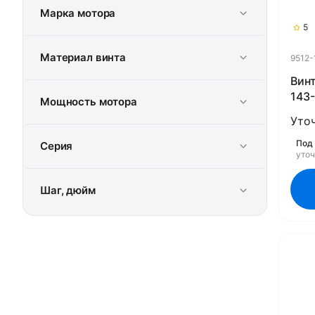
Марка мотора
5
Материал винта
9512-
Винт
143-
Мощность мотора
(Rub
Уто
Под 
Серия
уто
Шаг, дюйм