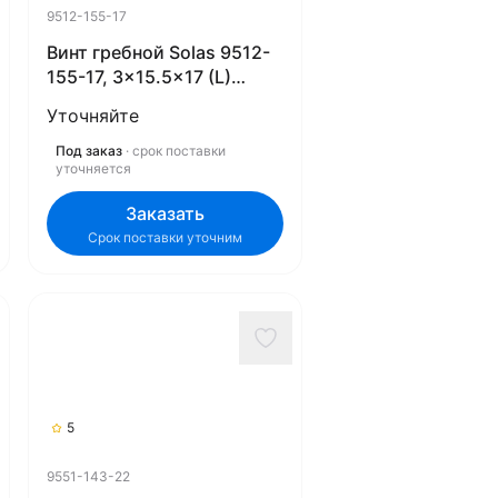
9512-155-17
Винт гребной Solas 9512-
155-17, 3x15.5x17 (L)
(Rubex)
Уточняйте
Под заказ
· срок поставки
уточняется
Заказать
Срок поставки уточним
5
9551-143-22