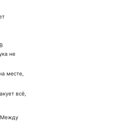
ет
В
ука не
на месте,
акует всё,
. Между