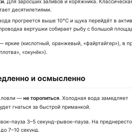
и.
Для заросших заливов и коряжника. Классическа
тает десятилетиями.
вода прогреется выше 10°C и щука перейдёт в акти
роводка вертушки собирает рыбу с большой площа
— яркие (кислотный, оранжевый, «файртайгер»), в п
плотва», «окунёк»).
едленно и осмысленно
й ловли —
не торопиться
. Холодная вода замедляет
удет гнаться за быстрой приманкой.
вок–пауза 3–5 секунд–рывок–пауза. На преднерест
до 7–10 секунд.