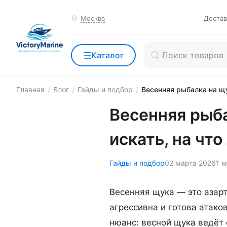
Москва
Достав
Каталог
Главная
/
Блог
/
Гайды и подбор
/
Весенняя рыбалка на щук
Весенняя рыба
искать, на что
Гайды и подбор
02 марта 2026
1 м
Весенняя щука — это азарт
агрессивна и готова атако
нюанс: весной щука ведёт 