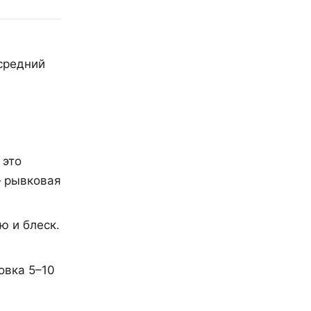
 средний
 это
— рывковая
ю и блеск.
овка 5–10