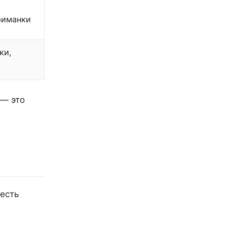
риманки
ки,
 — это
 есть