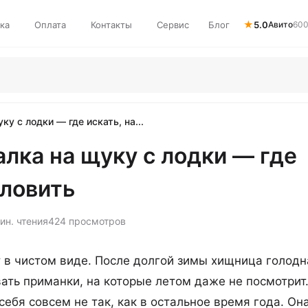
★
ка
Оплата
Контакты
Сервис
Блог
5.0
Авито
600
у с лодки — где искать, на...
лка на щуку с лодки — где
 ловить
ин. чтения
424 просмотров
 в чистом виде. После долгой зимы хищница голодн
вать приманки, на которые летом даже не посмотрит.
себя совсем не так, как в остальное время года. Он