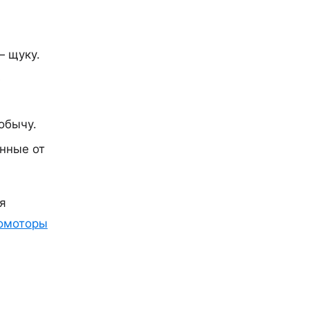
— щуку.
обычу.
нные от
я
омоторы