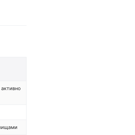
 активно
илищами