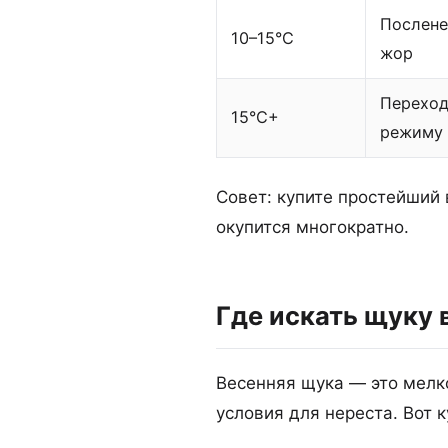
Послен
10–15°C
жор
Переход
15°C+
режиму
Совет: купите простейший
окупится многократно.
Где искать щуку 
Весенняя щука — это мелко
условия для нереста. Вот к