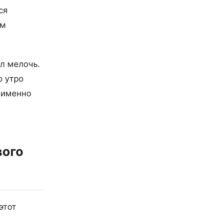
ся
им
ил мелочь.
о утро
 именно
вого
этот