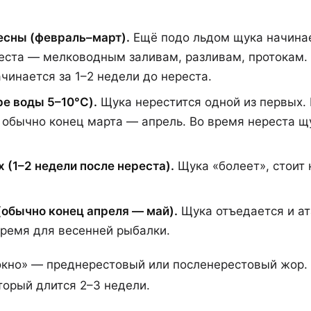
есны (февраль–март).
Ещё подо льдом щука начина
реста — мелководным заливам, разливам, протокам.
инается за 1–2 недели до нереста.
е воды 5–10°C).
Щука нерестится одной из первых. 
 обычно конец марта — апрель. Во время нереста щ
(1–2 недели после нереста).
Щука «болеет», стоит 
обычно конец апреля — май).
Щука отъедается и ат
время для весенней рыбалки.
окно» — преднерестовый или посленерестовый жор
торый длится 2–3 недели.