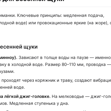
риманки. Ключевые принципы: медленная подача,
лодной воде) или провокационные яркие (на жоре),
весенней щуки
минноу).
Зависают в толще воды на паузе — именно
аку в холодной воде. Размер 80–110 мм, проводка 
аузами.
проходят через коряжник и траву, создают вибраци
енней воде.
а лёгкой джиг-головке.
На мелководье — джиг-гол
мов. Медленная ступенька у дна.