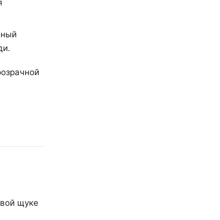
я
вный
ди.
розрачной
овой щуке